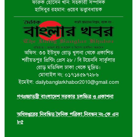
ফারুক হোসেন খান: সহকারী সম্পাদক
পালিত
হাসিবুর রহমান: ওয়েব তত্ত্বাবধায়ক
বটিয়াঘাটায় জুলাই গণঅভ্যুত্থান দিবস
উপলক্ষ্যে পুরস্কার বিতরণ ও সভা অনুষ্ঠিত
অফিস: ৩৩ ইউসুফ রোড় খুলনা থেকে প্রকাশিত
দিঘলিয়ায় ট্রাক চাপায় নিহতের ঘটনায়
শরীয়তপুর প্রিন্টিং প্রেস ২৮ / বি টয়েনবি সার্কুলার
ঘাতক ট্রাক চালককে গ্রেফতার করেছে
রোড় মতিঝিল ঢাকা থেকে মুদ্রিত।
র‍্যাব-৬
মোবাইল নং: ০১৭১৪৫৯৭২৮৬
ইমেইল: dailybanglarkhabor2010@gmail.com
ঘোড়াঘাট পৌর বিএনপির উদ্যোগে ৫ই
আগস্ট গণঅভ্যুত্থান দিবস পালিত
গণপ্রজাতন্ত্রী বাংলাদেশ সরকার চলচ্চিত্র ও প্রকাশনা
অধিদপ্তরের নিবন্ধিত দৈনিক পত্রিকা,নিবন্ধন নং-কে এন
৮৫