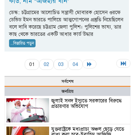
কার্ড, নাম ‘আজহার খান’
ডেস্ক:: চট্টগ্রামের আলোচিত সন্ত্রাসী মোবারক হোসেন ওরফে
ডেভিড ইমন ভারতে পালিয়ে আত্মগোপনের প্রস্তুতি নিয়েছিলেন
বলে দাবি করেছে চট্টগ্রাম জেলা পুলিশ। পুলিশের ভাষ্য, তার
কাছ থেকে ভারতের একটি আধার কার্ড উদ্ধার
...বিস্তারিত পড়ুন
01
02
03
04
সর্বশেষ
জনপ্রিয়
জুলাই সনদ ইস্যুতে সরকারের বিরুদ্ধে
প্রতারণার অভিযোগ
যুক্তরাষ্ট্রকে মধ্যপ্রাচ্য অঞ্চল ছেড়ে যেতে
বাধ্য করা হবে-ইব্রাহিম আজিজি