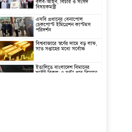
বলব-আইন, বিচার ও সংসদ
বিষয়কমন্ত্রী
এসবি প্রধানের বেনাপোল
চেকপোস্ট ইমিগ্রেশন কাস্টমস
পরিদর্শন
বিশ্ববাজারে স্বর্ণের দামে বড় লাফ,
সাত সপ্তাহের মধ্যে সর্বোচ্চ
ইতালিতে বাংলাদেশ বিমানের
ফ্লাইট বিকল: ৭ ঘণ্টা ধরে বিমানে
আটকা ২৬০ যাত্রী
২৩তম রাষ্ট্রপতি নির্বাচন,ডাকছে
সংসদের বিশেষ অধিবেশন
একদিনের সফরে চট্টগ্রাম যাচ্ছেন
প্রধানমন্ত্রী