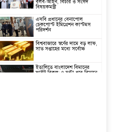
বলব-আইন, বিচার ও সংসদ
বিষয়কমন্ত্রী
এসবি প্রধানের বেনাপোল
চেকপোস্ট ইমিগ্রেশন কাস্টমস
পরিদর্শন
বিশ্ববাজারে স্বর্ণের দামে বড় লাফ,
সাত সপ্তাহের মধ্যে সর্বোচ্চ
ইতালিতে বাংলাদেশ বিমানের
ফ্লাইট বিকল: ৭ ঘণ্টা ধরে বিমানে
আটকা ২৬০ যাত্রী
২৩তম রাষ্ট্রপতি নির্বাচন,ডাকছে
সংসদের বিশেষ অধিবেশন
একদিনের সফরে চট্টগ্রাম যাচ্ছেন
প্রধানমন্ত্রী