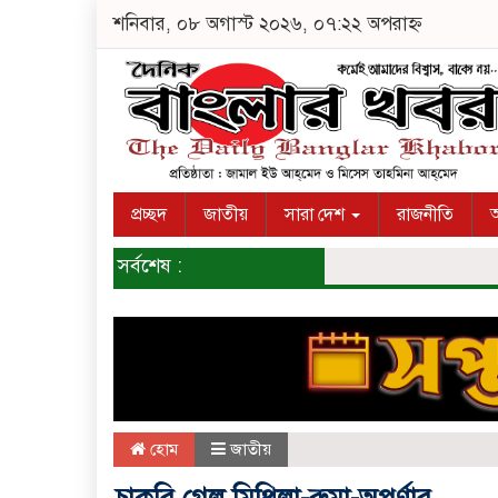
শনিবার, ০৮ অগাস্ট ২০২৬, ০৭:২২ অপরাহ্ন
প্রচ্ছদ
জাতীয়
সারা দেশ
রাজনীতি
অ
সর্বশেষ :
হোম
জাতীয়
চাকরি গেল মিথিলা-রুমা-অপর্ণার