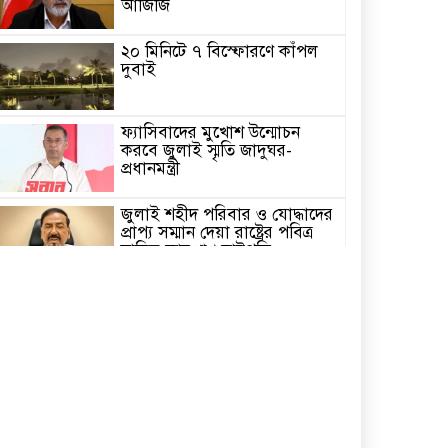
আজিজি
২০ মিনিটে ৭ বিস্ফোরণে কাঁপল
দুবাই
ফ্যাসিবাদের মুখোশ উন্মোচন
করবে জুলাই স্মৃতি জাদুঘর-
প্রধানমন্ত্রী
জুলাই শহীদ পরিবার ও যোদ্ধাদের
প্রাপ্য সম্মান দেয়া রাষ্ট্রের পবিত্র
দায়িত্ব-ভারপ্রাপ্ত রাষ্ট্রপতি
৫ আগস্ট স্বাধীনতাপ্রিয় মানুষের
বিজয়ের দিন-প্রধানমন্ত্রী
পাইকগাছায় জুলাই গণঅভ্যুত্থান
দিবস পালিত