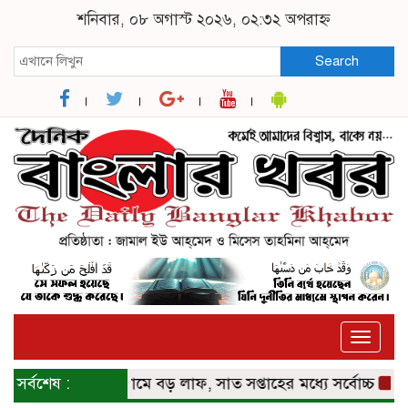
শনিবার, ০৮ অগাস্ট ২০২৬, ০২:৩২ অপরাহ্ন
Search
Toggle
naviga
্ববাজারে স্বর্ণের দামে বড় লাফ, সাত সপ্তাহের মধ্যে সর্বোচ্চ
সর্বশেষ :
ইতালিত