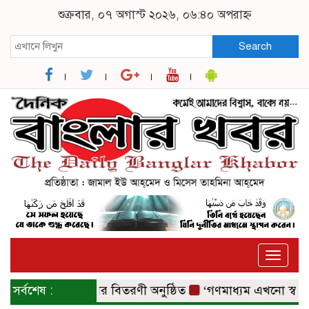
শুক্রবার, ০৭ অগাস্ট ২০২৬, ০৬:৪০ অপরাহ্ন
Search
Toggle
naviga
কর্মসূচির পুরস্কার বিতরণী অনুষ্ঠিত
সর্বশেষ :
‘গণমাধ্যম এখনো স্বাধীন ন