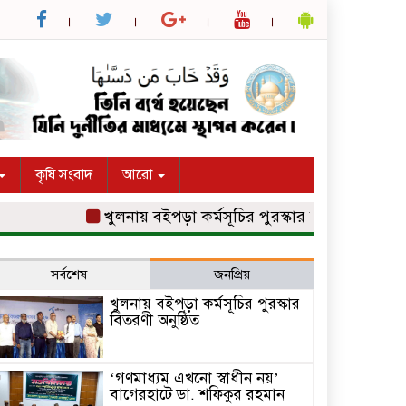
কৃষি সংবাদ
আরো
খুলনায় বইপড়া কর্মসূচির পুরস্কার বিতরণী অনুষ্ঠিত
‘
সর্বশেষ
জনপ্রিয়
খুলনায় বইপড়া কর্মসূচির পুরস্কার
বিতরণী অনুষ্ঠিত
‘গণমাধ্যম এখনো স্বাধীন নয়’
বাগেরহাটে ডা. শফিকুর রহমান