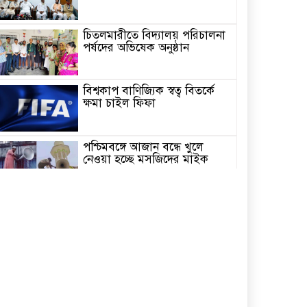
চিতলমারীতে বিদ্যালয় পরিচালনা
পর্ষদের অভিষেক অনুষ্ঠান
বিশ্বকাপ বাণিজ্যিক স্বত্ব বিতর্কে
ক্ষমা চাইল ফিফা
পশ্চিমবঙ্গে আজান বন্ধে খুলে
নেওয়া হচ্ছে মসজিদের মাইক
র‌্যাব বিলুপ্ত করে আসছে ‘স্পেশাল
রেসপন্স ব্যাটালিয়ন’
অনুশ্রী ও রাকিবের স্বপ্নপূরণ করলেন
প্রধানমন্ত্রী