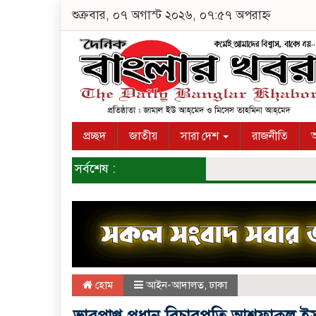
শুক্রবার, ০৭ অগাস্ট ২০২৬, ০৭:৫৭ অপরাহ্ন
প্রচ্ছদ
জাতীয়
সারা দেশ
রাজনীতি
অ
সর্বশেষ :
হোম
আইন-আদালত
,
ঢাকা
ভারপ্রাপ্ত প্রধান বিচারপতি আশফাকুল 