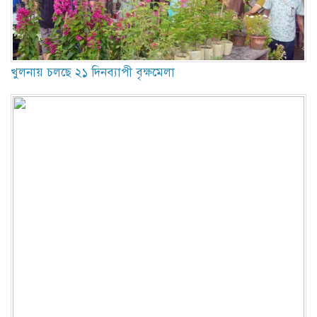
খুলনায় চলছে ২১ দিনব্যাপী বৃক্ষমেলা