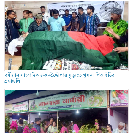
বর্ষীয়ান সাংবাদিক রুকনউদ্দৌলার মৃত্যুতে খুলনা পিআইডির
শ্রদ্ধাঞ্জলি