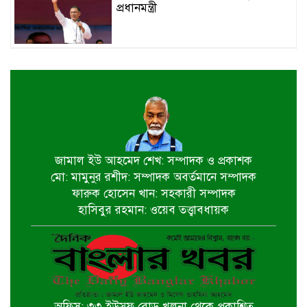
প্রধানমন্ত্রী
খুলনায় বইপড়া কর্মসূচির পুরস্কার
বিতরণী অনুষ্ঠিত
‘গণমাধ্যম এখনো স্বাধীন নয়’
বাগেরহাটে ডা. শফিকুর রহমান
জামাল ইউ আহমেদ শেখ: সম্পাদক ও প্রকাশক
মো: মামুনুর রশীদ: সম্পাদক অবর্তমানে সম্পাদক
চিতলমারীতে বিদ্যালয় পরিচালনা
ফারুক হোসেন খান: সহকারী সম্পাদক
পর্ষদের অভিষেক অনুষ্ঠান
হাসিবুর রহমান: ওয়েব তত্ত্বাবধায়ক
বিশ্বকাপ বাণিজ্যিক স্বত্ব বিতর্কে ক্ষমা
চাইল ফিফা
অফিস: ৩৩ ইউসুফ রোড় খুলনা থেকে প্রকাশিত