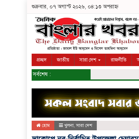
শুক্রবার, ০৭ অগাস্ট ২০২৬, ০৪:১৩ অপরাহ্ন
প্রচ্ছদ
জাতীয়
সারা দেশ
রাজনীতি
অ
সর্বশেষ :
হোম
খুলনা
,
সারা দেশ
দাকোপে নব-নির্বাচিত উপজেলা চেয়ার