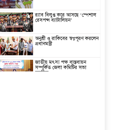
র‌্যাব বিলুপ্ত করে আসছে ‘স্পেশাল
রেসপন্স ব্যাটালিয়ন’
অনুশ্রী ও রাকিবের স্বপ্নপূরণ করলেন
প্রধানমন্ত্রী
জাতীয় মৎস্য পক্ষ বাস্তবায়ন
সম্পর্কিত জেলা কমিটির সভা
অনুষ্ঠিত
পাইকগাছায় বাইসাইকেল, ভ্যান ও
সেলাই মেশিন বিতরণ
নির্বাচিত না হলেও নির্বাচনী
প্রতিশ্রুতি বাস্তবায়নে কাজ করছি-
কপিল কৃষ্ণ মণ্ডল