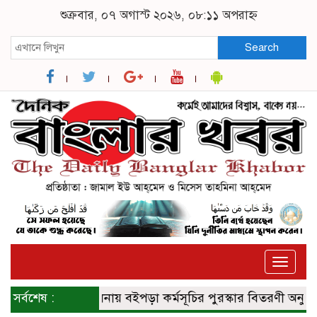
শুক্রবার, ০৭ অগাস্ট ২০২৬, ০৮:১১ অপরাহ্ন
Search
Toggle
naviga
সর্বশেষ :
খুলনায় বইপড়া কর্মসূচির পুরস্কার বিতরণী অনুষ্ঠিত