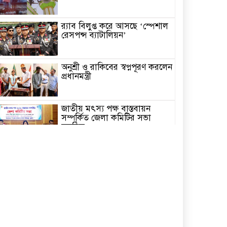
র‌্যাব বিলুপ্ত করে আসছে ‘স্পেশাল
রেসপন্স ব্যাটালিয়ন’
অনুশ্রী ও রাকিবের স্বপ্নপূরণ করলেন
প্রধানমন্ত্রী
জাতীয় মৎস্য পক্ষ বাস্তবায়ন
সম্পর্কিত জেলা কমিটির সভা
অনুষ্ঠিত
পাইকগাছায় বাইসাইকেল, ভ্যান ও
সেলাই মেশিন বিতরণ
নির্বাচিত না হলেও নির্বাচনী
প্রতিশ্রুতি বাস্তবায়নে কাজ করছি-
কপিল কৃষ্ণ মণ্ডল