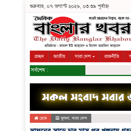
শুক্রবার, ০৭ অগাস্ট ২০২৬, ০৩:৩৯ পূর্বাহ্ন
প্রচ্ছদ
জাতীয়
সারা দেশ
রাজনীতি
অ
সর্বশেষ :
হোম
খুলনা
,
সারা দেশ
দাফনের সাড়ে চার মাস পর খুলনায় গৃহ