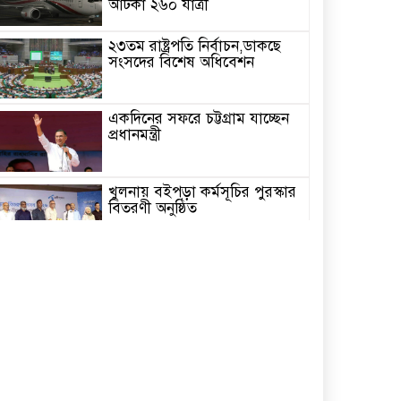
আটকা ২৬০ যাত্রী
২৩তম রাষ্ট্রপতি নির্বাচন,ডাকছে
সংসদের বিশেষ অধিবেশন
একদিনের সফরে চট্টগ্রাম যাচ্ছেন
প্রধানমন্ত্রী
খুলনায় বইপড়া কর্মসূচির পুরস্কার
বিতরণী অনুষ্ঠিত
‘গণমাধ্যম এখনো স্বাধীন নয়’
বাগেরহাটে ডা. শফিকুর রহমান
চিতলমারীতে বিদ্যালয় পরিচালনা
পর্ষদের অভিষেক অনুষ্ঠান