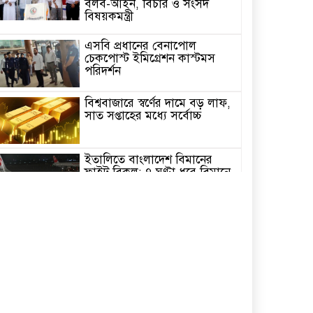
বলব-আইন, বিচার ও সংসদ
বিষয়কমন্ত্রী
এসবি প্রধানের বেনাপোল
চেকপোস্ট ইমিগ্রেশন কাস্টমস
পরিদর্শন
বিশ্ববাজারে স্বর্ণের দামে বড় লাফ,
সাত সপ্তাহের মধ্যে সর্বোচ্চ
ইতালিতে বাংলাদেশ বিমানের
ফ্লাইট বিকল: ৭ ঘণ্টা ধরে বিমানে
আটকা ২৬০ যাত্রী
২৩তম রাষ্ট্রপতি নির্বাচন,ডাকছে
সংসদের বিশেষ অধিবেশন
একদিনের সফরে চট্টগ্রাম যাচ্ছেন
প্রধানমন্ত্রী