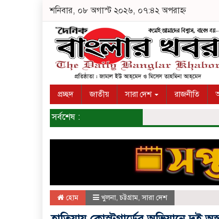
শনিবার, ০৮ অগাস্ট ২০২৬, ০৭:৪২ অপরাহ্ন
প্রচ্ছদ
জাতীয়
সারা দেশ
রাজনীতি
অ
সর্বশেষ :
হোম
খুলনা
,
চট্টগ্রাম
,
সারা দেশ
হাতিয়ায় কোস্টগার্ডের অভিযানে দুই অস্