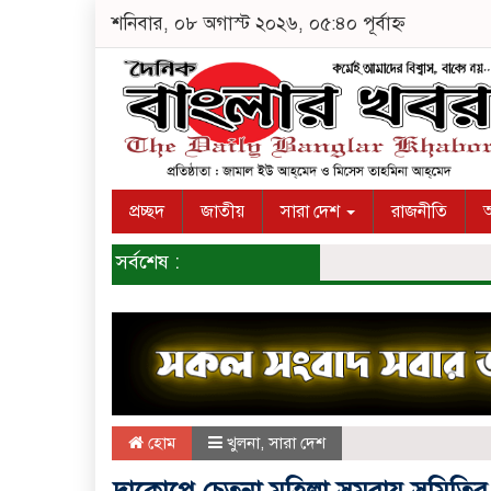
শনিবার, ০৮ অগাস্ট ২০২৬, ০৫:৪০ পূর্বাহ্ন
প্রচ্ছদ
জাতীয়
সারা দেশ
রাজনীতি
অ
সর্বশেষ :
হোম
খুলনা
,
সারা দেশ
দাকোপে চেতনা মহিলা সমবায় সমিতির 