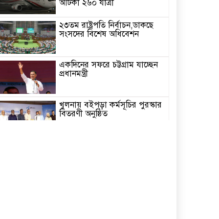
আটকা ২৬০ যাত্রী
২৩তম রাষ্ট্রপতি নির্বাচন,ডাকছে
সংসদের বিশেষ অধিবেশন
একদিনের সফরে চট্টগ্রাম যাচ্ছেন
প্রধানমন্ত্রী
খুলনায় বইপড়া কর্মসূচির পুরস্কার
বিতরণী অনুষ্ঠিত
‘গণমাধ্যম এখনো স্বাধীন নয়’
বাগেরহাটে ডা. শফিকুর রহমান
চিতলমারীতে বিদ্যালয় পরিচালনা
পর্ষদের অভিষেক অনুষ্ঠান