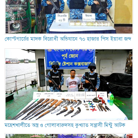
কোস্টগার্ডের মাদক বিরোধী অভিযানে ৭০ হাজার পিস ইয়াবা জব্দ
মহেশখালীতে অস্ত্র ও গোলাবারুদসহ কুখ্যাত সন্ত্রাসী মিন্টু আটক