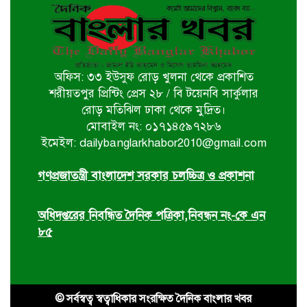
বটিয়াঘাটায় জুলাই গণঅভ্যুত্থান দিবস
উপলক্ষ্যে পুরস্কার বিতরণ ও সভা অনুষ্ঠিত
অফিস: ৩৩ ইউসুফ রোড় খুলনা থেকে প্রকাশিত
দিঘলিয়ায় ট্রাক চাপায় নিহতের ঘটনায়
শরীয়তপুর প্রিন্টিং প্রেস ২৮ / বি টয়েনবি সার্কুলার
ঘাতক ট্রাক চালককে গ্রেফতার করেছে
রোড় মতিঝিল ঢাকা থেকে মুদ্রিত।
র‍্যাব-৬
মোবাইল নং: ০১৭১৪৫৯৭২৮৬
ইমেইল: dailybanglarkhabor2010@gmail.com
ঘোড়াঘাট পৌর বিএনপির উদ্যোগে ৫ই
আগস্ট গণঅভ্যুত্থান দিবস পালিত
গণপ্রজাতন্ত্রী বাংলাদেশ সরকার চলচ্চিত্র ও প্রকাশনা
অধিদপ্তরের নিবন্ধিত দৈনিক পত্রিকা,নিবন্ধন নং-কে এন
৮৫
© সর্বস্বত্ব স্বত্বাধিকার সংরক্ষিত দৈনিক বাংলার খবর