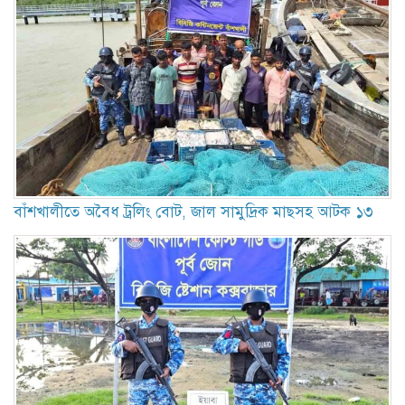
বাঁশখালীতে অবৈধ ট্রলিং বোট, জাল সামুদ্রিক মাছসহ আটক ১৩