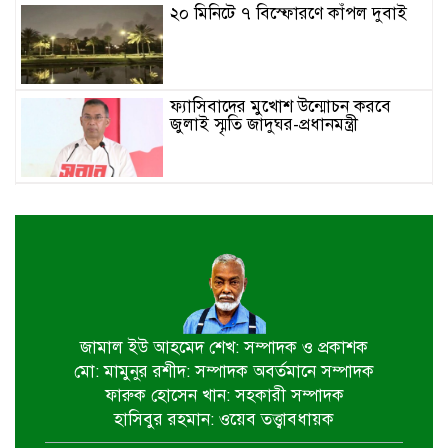
২০ মিনিটে ৭ বিস্ফোরণে কাঁপল দুবাই
ফ্যাসিবাদের মুখোশ উন্মোচন করবে
জুলাই স্মৃতি জাদুঘর-প্রধানমন্ত্রী
জুলাই শহীদ পরিবার ও যোদ্ধাদের প্রাপ্য
সম্মান দেয়া রাষ্ট্রের পবিত্র দায়িত্ব-ভারপ্রাপ্ত
রাষ্ট্রপতি
৫ আগস্ট স্বাধীনতাপ্রিয় মানুষের বিজয়ের
দিন-প্রধানমন্ত্রী
জামাল ইউ আহমেদ শেখ: সম্পাদক ও প্রকাশক
মো: মামুনুর রশীদ: সম্পাদক অবর্তমানে সম্পাদক
পাইকগাছায় জুলাই গণঅভ্যুত্থান দিবস
ফারুক হোসেন খান: সহকারী সম্পাদক
পালিত
হাসিবুর রহমান: ওয়েব তত্ত্বাবধায়ক