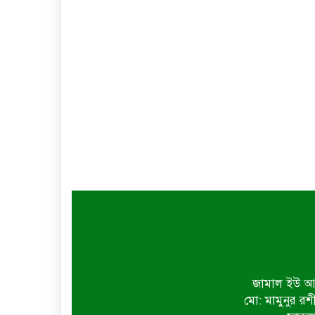
জামাল ইউ আহ
মো: মামুনুর রশ