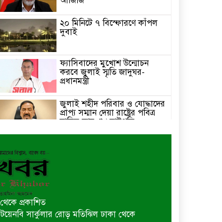
আজিজি
২০ মিনিটে ৭ বিস্ফোরণে কাঁপল
দুবাই
ফ্যাসিবাদের মুখোশ উন্মোচন
করবে জুলাই স্মৃতি জাদুঘর-
প্রধানমন্ত্রী
জুলাই শহীদ পরিবার ও যোদ্ধাদের
প্রাপ্য সম্মান দেয়া রাষ্ট্রের পবিত্র
দায়িত্ব-ভারপ্রাপ্ত রাষ্ট্রপতি
৫ আগস্ট স্বাধীনতাপ্রিয় মানুষের
বিজয়ের দিন-প্রধানমন্ত্রী
পাইকগাছায় জুলাই গণঅভ্যুত্থান
দিবস পালিত
থেকে প্রকাশিত
 বি টয়েনবি সার্কুলার রোড় মতিঝিল ঢাকা থেকে