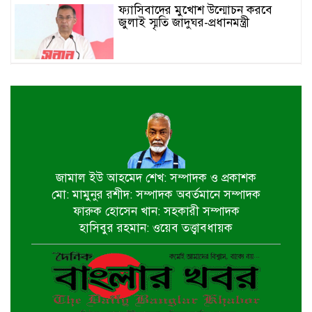
ফ্যাসিবাদের মুখোশ উন্মোচন করবে
জুলাই স্মৃতি জাদুঘর-প্রধানমন্ত্রী
জুলাই শহীদ পরিবার ও যোদ্ধাদের প্রাপ্য
সম্মান দেয়া রাষ্ট্রের পবিত্র দায়িত্ব-ভারপ্রাপ্ত
রাষ্ট্রপতি
৫ আগস্ট স্বাধীনতাপ্রিয় মানুষের বিজয়ের
দিন-প্রধানমন্ত্রী
জামাল ইউ আহমেদ শেখ: সম্পাদক ও প্রকাশক
মো: মামুনুর রশীদ: সম্পাদক অবর্তমানে সম্পাদক
পাইকগাছায় জুলাই গণঅভ্যুত্থান দিবস
ফারুক হোসেন খান: সহকারী সম্পাদক
পালিত
হাসিবুর রহমান: ওয়েব তত্ত্বাবধায়ক
বটিয়াঘাটায় জুলাই গণঅভ্যুত্থান দিবস
উপলক্ষ্যে পুরস্কার বিতরণ ও সভা অনুষ্ঠিত