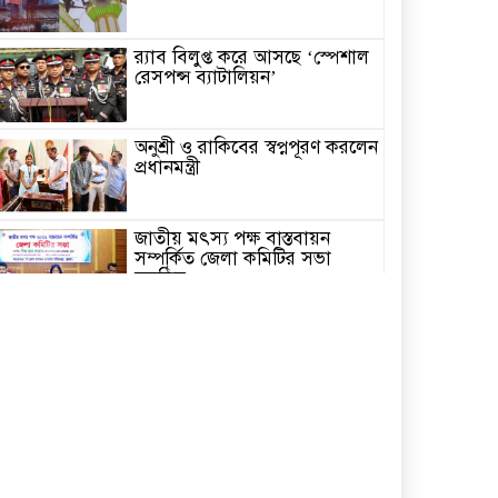
র‌্যাব বিলুপ্ত করে আসছে ‘স্পেশাল
রেসপন্স ব্যাটালিয়ন’
অনুশ্রী ও রাকিবের স্বপ্নপূরণ করলেন
প্রধানমন্ত্রী
জাতীয় মৎস্য পক্ষ বাস্তবায়ন
সম্পর্কিত জেলা কমিটির সভা
অনুষ্ঠিত
পাইকগাছায় বাইসাইকেল, ভ্যান ও
সেলাই মেশিন বিতরণ
নির্বাচিত না হলেও নির্বাচনী
প্রতিশ্রুতি বাস্তবায়নে কাজ করছি-
কপিল কৃষ্ণ মণ্ডল