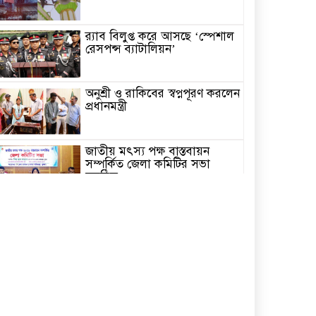
র‌্যাব বিলুপ্ত করে আসছে ‘স্পেশাল
রেসপন্স ব্যাটালিয়ন’
অনুশ্রী ও রাকিবের স্বপ্নপূরণ করলেন
প্রধানমন্ত্রী
জাতীয় মৎস্য পক্ষ বাস্তবায়ন
সম্পর্কিত জেলা কমিটির সভা
অনুষ্ঠিত
পাইকগাছায় বাইসাইকেল, ভ্যান ও
সেলাই মেশিন বিতরণ
নির্বাচিত না হলেও নির্বাচনী
প্রতিশ্রুতি বাস্তবায়নে কাজ করছি-
কপিল কৃষ্ণ মণ্ডল