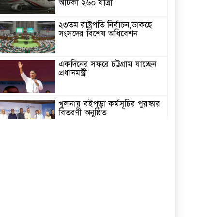
আটকা ২৬০ যাত্রী
২৩তম রাষ্ট্রপতি নির্বাচন,ডাকছে
সংসদের বিশেষ অধিবেশন
একদিনের সফরে চট্টগ্রাম যাচ্ছেন
প্রধানমন্ত্রী
খুলনায় বইপড়া কর্মসূচির পুরস্কার
বিতরণী অনুষ্ঠিত
‘গণমাধ্যম এখনো স্বাধীন নয়’
বাগেরহাটে ডা. শফিকুর রহমান
চিতলমারীতে বিদ্যালয় পরিচালনা
পর্ষদের অভিষেক অনুষ্ঠান