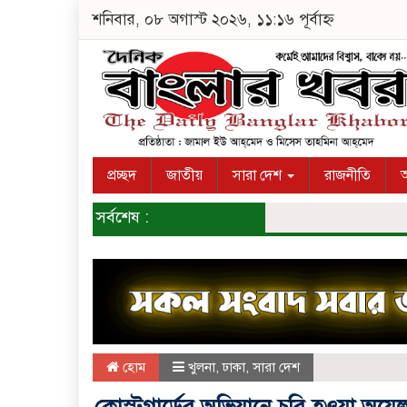
শনিবার, ০৮ অগাস্ট ২০২৬, ১১:১৬ পূর্বাহ্ন
প্রচ্ছদ
জাতীয়
সারা দেশ
রাজনীতি
অ
সর্বশেষ :
হোম
খুলনা
,
ঢাকা
,
সারা দেশ
কোস্টগার্ডের অভিযানে চুরি হওয়া অয়েল 