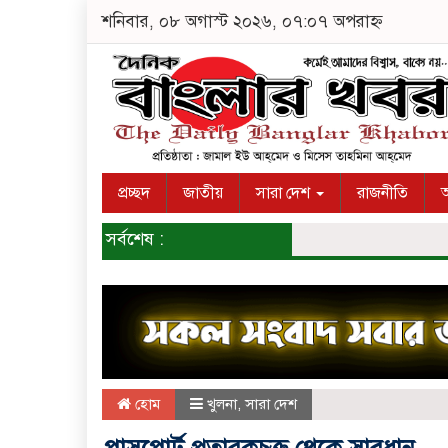
শনিবার, ০৮ অগাস্ট ২০২৬, ০৭:০৭ অপরাহ্ন
প্রচ্ছদ
জাতীয়
সারা দেশ
রাজনীতি
অ
সর্বশেষ :
হোম
খুলনা
,
সারা দেশ
পাসপোর্ট প্রতারকচক্র থেকে সাবধান