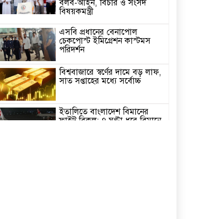
বলব-আইন, বিচার ও সংসদ
বিষয়কমন্ত্রী
এসবি প্রধানের বেনাপোল
চেকপোস্ট ইমিগ্রেশন কাস্টমস
পরিদর্শন
বিশ্ববাজারে স্বর্ণের দামে বড় লাফ,
সাত সপ্তাহের মধ্যে সর্বোচ্চ
ইতালিতে বাংলাদেশ বিমানের
ফ্লাইট বিকল: ৭ ঘণ্টা ধরে বিমানে
আটকা ২৬০ যাত্রী
২৩তম রাষ্ট্রপতি নির্বাচন,ডাকছে
সংসদের বিশেষ অধিবেশন
একদিনের সফরে চট্টগ্রাম যাচ্ছেন
প্রধানমন্ত্রী