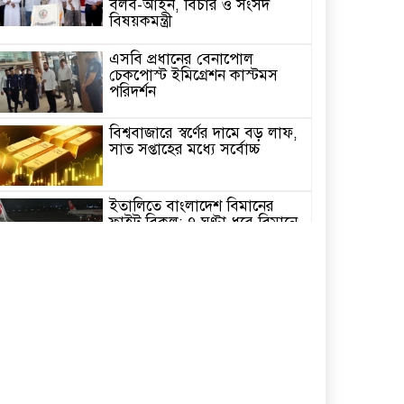
বলব-আইন, বিচার ও সংসদ
বিষয়কমন্ত্রী
এসবি প্রধানের বেনাপোল
চেকপোস্ট ইমিগ্রেশন কাস্টমস
পরিদর্শন
বিশ্ববাজারে স্বর্ণের দামে বড় লাফ,
সাত সপ্তাহের মধ্যে সর্বোচ্চ
ইতালিতে বাংলাদেশ বিমানের
ফ্লাইট বিকল: ৭ ঘণ্টা ধরে বিমানে
আটকা ২৬০ যাত্রী
২৩তম রাষ্ট্রপতি নির্বাচন,ডাকছে
সংসদের বিশেষ অধিবেশন
একদিনের সফরে চট্টগ্রাম যাচ্ছেন
প্রধানমন্ত্রী