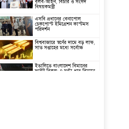
বলব-আইন, বিচার ও সংসদ
বিষয়কমন্ত্রী
এসবি প্রধানের বেনাপোল
চেকপোস্ট ইমিগ্রেশন কাস্টমস
পরিদর্শন
বিশ্ববাজারে স্বর্ণের দামে বড় লাফ,
সাত সপ্তাহের মধ্যে সর্বোচ্চ
ইতালিতে বাংলাদেশ বিমানের
ফ্লাইট বিকল: ৭ ঘণ্টা ধরে বিমানে
আটকা ২৬০ যাত্রী
২৩তম রাষ্ট্রপতি নির্বাচন,ডাকছে
সংসদের বিশেষ অধিবেশন
একদিনের সফরে চট্টগ্রাম যাচ্ছেন
প্রধানমন্ত্রী