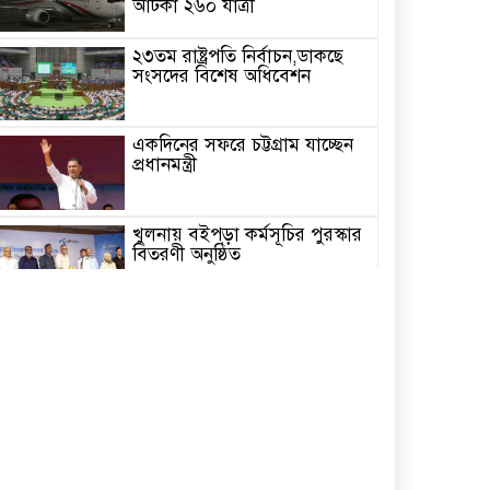
আটকা ২৬০ যাত্রী
২৩তম রাষ্ট্রপতি নির্বাচন,ডাকছে
সংসদের বিশেষ অধিবেশন
একদিনের সফরে চট্টগ্রাম যাচ্ছেন
প্রধানমন্ত্রী
খুলনায় বইপড়া কর্মসূচির পুরস্কার
বিতরণী অনুষ্ঠিত
‘গণমাধ্যম এখনো স্বাধীন নয়’
বাগেরহাটে ডা. শফিকুর রহমান
চিতলমারীতে বিদ্যালয় পরিচালনা
পর্ষদের অভিষেক অনুষ্ঠান