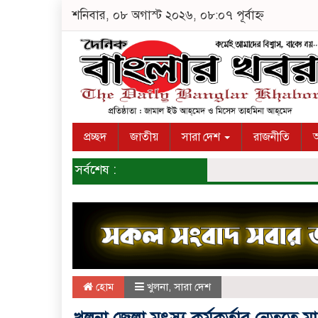
শনিবার, ০৮ অগাস্ট ২০২৬, ০৮:০৭ পূর্বাহ্ন
প্রচ্ছদ
জাতীয়
সারা দেশ
রাজনীতি
অ
সর্বশেষ :
হোম
খুলনা
,
সারা দেশ
খুলনা জেলা মৎস্য কর্মকর্তার নেতৃত্বে