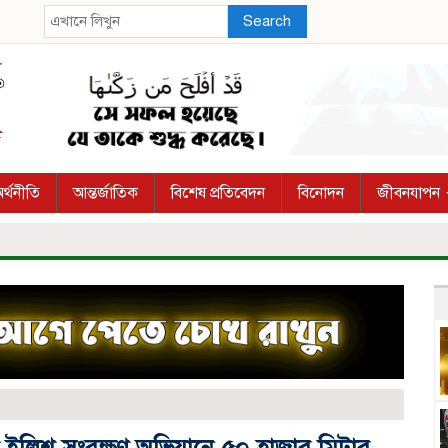
Search
র্থনীতি
আন্তর্জাতিক
বিশেষ প্রতিবেদন
বিনোদন
জীবনযাপন
 মা ইলিশ সংরক্ষণ অভিযানে ৫০ হাজার মিটার