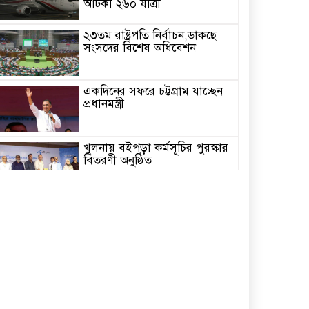
আটকা ২৬০ যাত্রী
২৩তম রাষ্ট্রপতি নির্বাচন,ডাকছে
সংসদের বিশেষ অধিবেশন
একদিনের সফরে চট্টগ্রাম যাচ্ছেন
প্রধানমন্ত্রী
খুলনায় বইপড়া কর্মসূচির পুরস্কার
বিতরণী অনুষ্ঠিত
‘গণমাধ্যম এখনো স্বাধীন নয়’
বাগেরহাটে ডা. শফিকুর রহমান
চিতলমারীতে বিদ্যালয় পরিচালনা
পর্ষদের অভিষেক অনুষ্ঠান