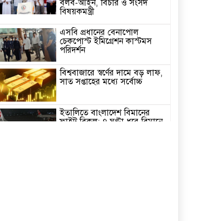
বলব-আইন, বিচার ও সংসদ
বিষয়কমন্ত্রী
এসবি প্রধানের বেনাপোল
চেকপোস্ট ইমিগ্রেশন কাস্টমস
পরিদর্শন
বিশ্ববাজারে স্বর্ণের দামে বড় লাফ,
সাত সপ্তাহের মধ্যে সর্বোচ্চ
ইতালিতে বাংলাদেশ বিমানের
ফ্লাইট বিকল: ৭ ঘণ্টা ধরে বিমানে
আটকা ২৬০ যাত্রী
২৩তম রাষ্ট্রপতি নির্বাচন,ডাকছে
সংসদের বিশেষ অধিবেশন
একদিনের সফরে চট্টগ্রাম যাচ্ছেন
প্রধানমন্ত্রী