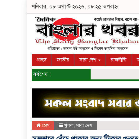
শনিবার, ০৮ অগাস্ট ২০২৬, ০৮:২৫ অপরাহ্ন
প্রচ্ছদ
জাতীয়
সারা দেশ
রাজনীতি
অ
সর্বশেষ :
হোম
খুলনা
,
সারা দেশ
সুস্থভাবে বেঁচে থাকার জন্য টিকার গুর