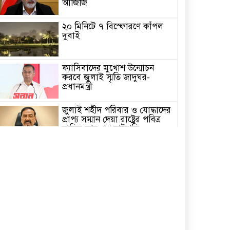
আজিজি
২০ মিনিটে ৭ বিস্ফোরণে কাঁপল
দুবাই
ফ্যাসিবাদের মুখোশ উন্মোচন
করবে জুলাই স্মৃতি জাদুঘর-
প্রধানমন্ত্রী
জুলাই শহীদ পরিবার ও যোদ্ধাদের
প্রাপ্য সম্মান দেয়া রাষ্ট্রের পবিত্র
দায়িত্ব-ভারপ্রাপ্ত রাষ্ট্রপতি
৫ আগস্ট স্বাধীনতাপ্রিয় মানুষের
বিজয়ের দিন-প্রধানমন্ত্রী
পাইকগাছায় জুলাই গণঅভ্যুত্থান
দিবস পালিত