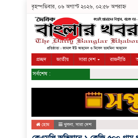
বৃহস্পতিবার, ০৬ অগাস্ট ২০২৬, ০২:৫৮ অপরাহ্ন
প্রচ্ছদ
জাতীয়
সারা দেশ
রাজনীতি
অ
সর্বশেষ :
হোম
খুলনা
,
সারা দেশ
কেএমপি অভিযানে ১ কেজি ৫০০ গ্রা