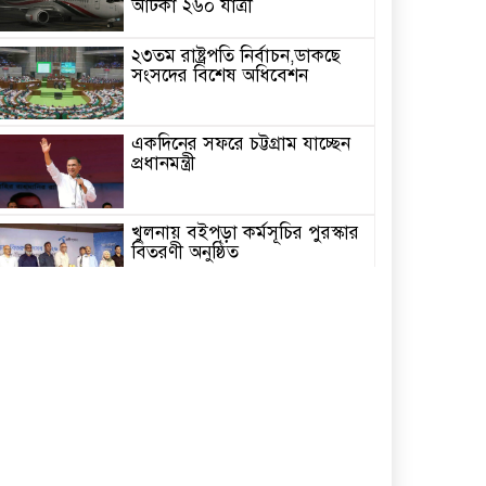
আটকা ২৬০ যাত্রী
২৩তম রাষ্ট্রপতি নির্বাচন,ডাকছে
সংসদের বিশেষ অধিবেশন
একদিনের সফরে চট্টগ্রাম যাচ্ছেন
প্রধানমন্ত্রী
খুলনায় বইপড়া কর্মসূচির পুরস্কার
বিতরণী অনুষ্ঠিত
‘গণমাধ্যম এখনো স্বাধীন নয়’
বাগেরহাটে ডা. শফিকুর রহমান
চিতলমারীতে বিদ্যালয় পরিচালনা
পর্ষদের অভিষেক অনুষ্ঠান