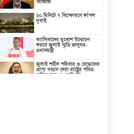
আজিজি
২০ মিনিটে ৭ বিস্ফোরণে কাঁপল
দুবাই
ফ্যাসিবাদের মুখোশ উন্মোচন
করবে জুলাই স্মৃতি জাদুঘর-
প্রধানমন্ত্রী
জুলাই শহীদ পরিবার ও যোদ্ধাদের
প্রাপ্য সম্মান দেয়া রাষ্ট্রের পবিত্র
দায়িত্ব-ভারপ্রাপ্ত রাষ্ট্রপতি
৫ আগস্ট স্বাধীনতাপ্রিয় মানুষের
বিজয়ের দিন-প্রধানমন্ত্রী
পাইকগাছায় জুলাই গণঅভ্যুত্থান
দিবস পালিত