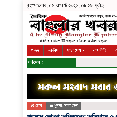
বৃহস্পতিবার, ০৬ অগাস্ট ২০২৬, ০৮:২৮ পূর্বাহ্ন
প্রচ্ছদ
জাতীয়
সারা দেশ
রাজনীতি
অ
সর্বশেষ :
হোম
খুলনা
,
সারা দেশ
খুলনায় ভোক্তা-অধিকারের অভিযানে ৫ প্