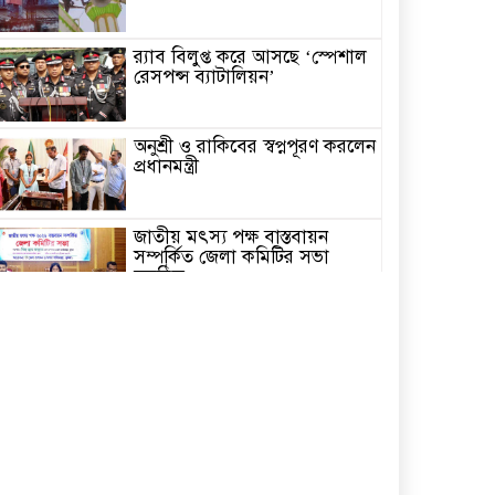
র‌্যাব বিলুপ্ত করে আসছে ‘স্পেশাল
রেসপন্স ব্যাটালিয়ন’
অনুশ্রী ও রাকিবের স্বপ্নপূরণ করলেন
প্রধানমন্ত্রী
জাতীয় মৎস্য পক্ষ বাস্তবায়ন
সম্পর্কিত জেলা কমিটির সভা
অনুষ্ঠিত
পাইকগাছায় বাইসাইকেল, ভ্যান ও
সেলাই মেশিন বিতরণ
নির্বাচিত না হলেও নির্বাচনী
প্রতিশ্রুতি বাস্তবায়নে কাজ করছি-
কপিল কৃষ্ণ মণ্ডল