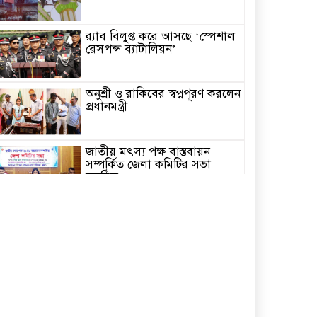
র‌্যাব বিলুপ্ত করে আসছে ‘স্পেশাল
রেসপন্স ব্যাটালিয়ন’
অনুশ্রী ও রাকিবের স্বপ্নপূরণ করলেন
প্রধানমন্ত্রী
জাতীয় মৎস্য পক্ষ বাস্তবায়ন
সম্পর্কিত জেলা কমিটির সভা
অনুষ্ঠিত
পাইকগাছায় বাইসাইকেল, ভ্যান ও
সেলাই মেশিন বিতরণ
নির্বাচিত না হলেও নির্বাচনী
প্রতিশ্রুতি বাস্তবায়নে কাজ করছি-
কপিল কৃষ্ণ মণ্ডল