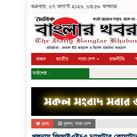
শুক্রবার, ০৭ অগাস্ট ২০২৬, ০৩:৫৮ অপরাহ্ন
প্রচ্ছদ
জাতীয়
সারা দেশ
রাজনীতি
অ
সর্বশেষ :
হোম
খুলনা
,
সারা দেশ
খুলনায় জিআইএইচএ চ্যাপটার কোয়াটারল