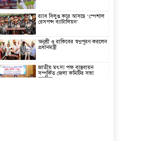
র‌্যাব বিলুপ্ত করে আসছে ‘স্পেশাল
রেসপন্স ব্যাটালিয়ন’
অনুশ্রী ও রাকিবের স্বপ্নপূরণ করলেন
প্রধানমন্ত্রী
জাতীয় মৎস্য পক্ষ বাস্তবায়ন
সম্পর্কিত জেলা কমিটির সভা
অনুষ্ঠিত
পাইকগাছায় বাইসাইকেল, ভ্যান ও
সেলাই মেশিন বিতরণ
নির্বাচিত না হলেও নির্বাচনী
প্রতিশ্রুতি বাস্তবায়নে কাজ করছি-
কপিল কৃষ্ণ মণ্ডল