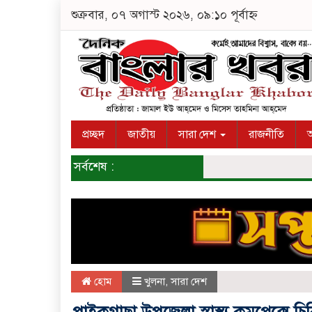
শুক্রবার, ০৭ অগাস্ট ২০২৬, ০৯:১০ পূর্বাহ্ন
প্রচ্ছদ
জাতীয়
সারা দেশ
রাজনীতি
অ
সর্বশেষ :
হোম
খুলনা
,
সারা দেশ
পাইকগাছা উপজেলা স্বাস্থ্য কমপ্লেক্সে 