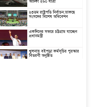
আটকা ২৬০ যাত্রী
২৩তম রাষ্ট্রপতি নির্বাচন,ডাকছে
সংসদের বিশেষ অধিবেশন
একদিনের সফরে চট্টগ্রাম যাচ্ছেন
প্রধানমন্ত্রী
খুলনায় বইপড়া কর্মসূচির পুরস্কার
বিতরণী অনুষ্ঠিত
‘গণমাধ্যম এখনো স্বাধীন নয়’
বাগেরহাটে ডা. শফিকুর রহমান
চিতলমারীতে বিদ্যালয় পরিচালনা
পর্ষদের অভিষেক অনুষ্ঠান