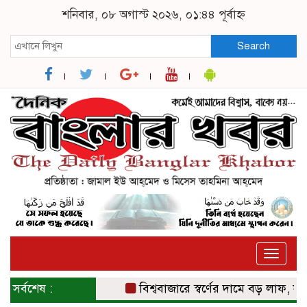
শনিবার, ০৮ অগাস্ট ২০২৬, ০১:৪৪ পূর্বাহ্ন
Search
Toggle
naviga
সর্বশেষ :
বিশ্ববাজারে স্বর্ণের দামে বড় লাফ, সাত সপ্ত