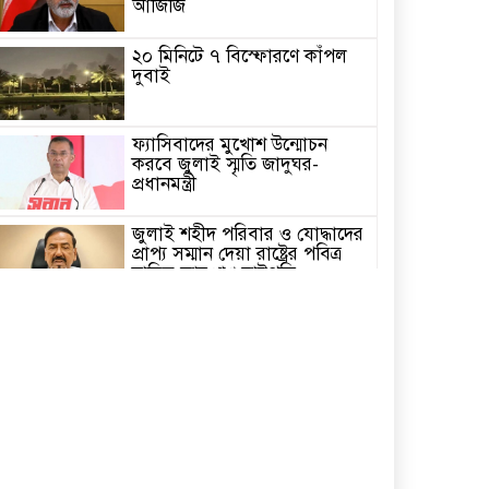
আজিজি
২০ মিনিটে ৭ বিস্ফোরণে কাঁপল
দুবাই
ফ্যাসিবাদের মুখোশ উন্মোচন
করবে জুলাই স্মৃতি জাদুঘর-
প্রধানমন্ত্রী
জুলাই শহীদ পরিবার ও যোদ্ধাদের
প্রাপ্য সম্মান দেয়া রাষ্ট্রের পবিত্র
দায়িত্ব-ভারপ্রাপ্ত রাষ্ট্রপতি
৫ আগস্ট স্বাধীনতাপ্রিয় মানুষের
বিজয়ের দিন-প্রধানমন্ত্রী
পাইকগাছায় জুলাই গণঅভ্যুত্থান
দিবস পালিত