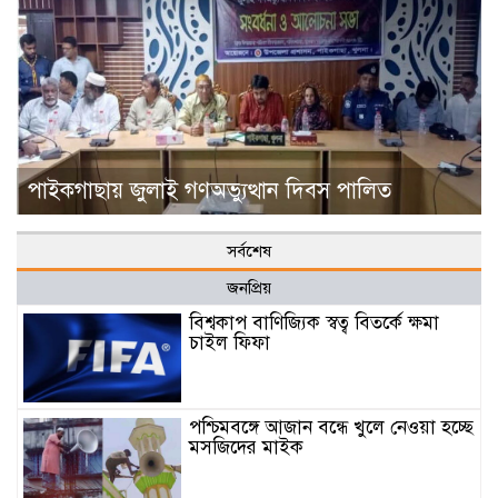
পাইকগাছায় জুলাই গণঅভ্যুত্থান দিবস পালিত
সর্বশেষ
জনপ্রিয়
বিশ্বকাপ বাণিজ্যিক স্বত্ব বিতর্কে ক্ষমা
চাইল ফিফা
পশ্চিমবঙ্গে আজান বন্ধে খুলে নেওয়া হচ্ছে
মসজিদের মাইক