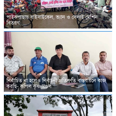
পাইকগাছায় বাইসাইকেল, ভ্যান ও সেলাই মেশিন
বিতরণ
নির্বাচিত না হলেও নির্বাচনী প্রতিশ্রুতি বাস্তবায়নে কাজ
করছি- কপিল কৃষ্ণ মণ্ডল