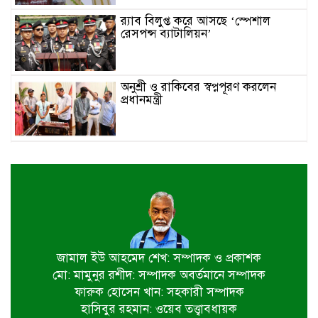
র‌্যাব বিলুপ্ত করে আসছে ‘স্পেশাল
রেসপন্স ব্যাটালিয়ন’
অনুশ্রী ও রাকিবের স্বপ্নপূরণ করলেন
প্রধানমন্ত্রী
জাতীয় মৎস্য পক্ষ বাস্তবায়ন সম্পর্কিত
জেলা কমিটির সভা অনুষ্ঠিত
পাইকগাছায় বাইসাইকেল, ভ্যান ও
সেলাই মেশিন বিতরণ
জামাল ইউ আহমেদ শেখ: সম্পাদক ও প্রকাশক
মো: মামুনুর রশীদ: সম্পাদক অবর্তমানে সম্পাদক
নির্বাচিত না হলেও নির্বাচনী প্রতিশ্রুতি
ফারুক হোসেন খান: সহকারী সম্পাদক
বাস্তবায়নে কাজ করছি- কপিল কৃষ্ণ মণ্ডল
হাসিবুর রহমান: ওয়েব তত্ত্বাবধায়ক