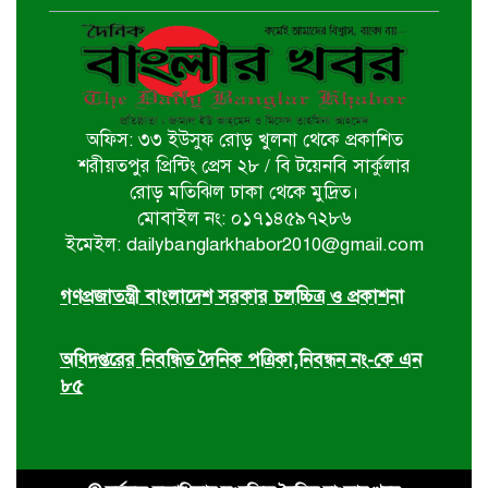
বাগেরহাট খানজাহান আলী ডিগ্রি কলেজে
পালিত হয়নি জুলাই গনঅভ্যুথ্যান দিবস
অফিস: ৩৩ ইউসুফ রোড় খুলনা থেকে প্রকাশিত
খুলনায় ইমাম হুসাইন (আ.)’র পবিত্র
শরীয়তপুর প্রিন্টিং প্রেস ২৮ / বি টয়েনবি সার্কুলার
চেহলুম পালিত
রোড় মতিঝিল ঢাকা থেকে মুদ্রিত।
মোবাইল নং: ০১৭১৪৫৯৭২৮৬
ইমেইল: dailybanglarkhabor2010@gmail.com
জুলাই সনদ ইস্যুতে সরকারের বিরুদ্ধে
প্রতারণার অভিযোগ
গণপ্রজাতন্ত্রী বাংলাদেশ সরকার চলচ্চিত্র ও প্রকাশনা
অধিদপ্তরের নিবন্ধিত দৈনিক পত্রিকা,নিবন্ধন নং-কে এন
৮৫