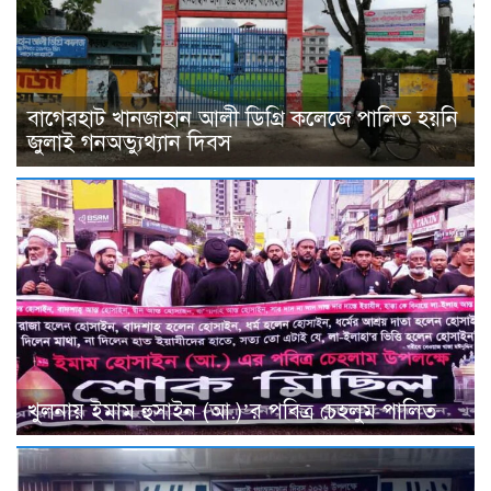
বাগেরহাট খানজাহান আলী ডিগ্রি কলেজে পালিত হয়নি
জুলাই গনঅভ্যুথ্যান দিবস
খুলনায় ইমাম হুসাইন (আ.)’র পবিত্র চেহলুম পালিত