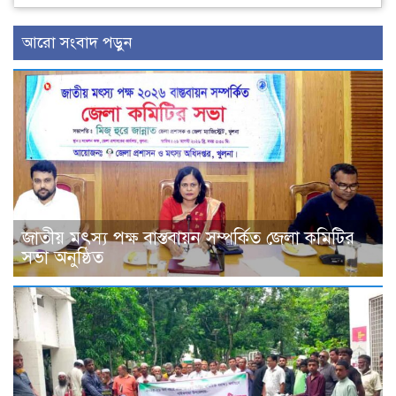
আরো সংবাদ পড়ুন
জাতীয় মৎস্য পক্ষ বাস্তবায়ন সম্পর্কিত জেলা কমিটির
সভা অনুষ্ঠিত