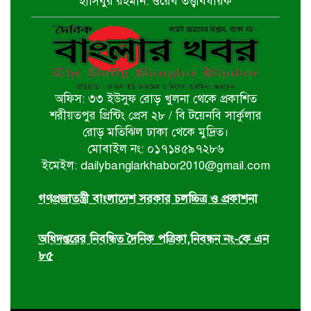
হাসিবুর রহমান: ওয়েব তত্ত্বাবধায়ক
বটিয়াঘাটায় জুলাই গণঅভ্যুত্থান দিবস
উপলক্ষ্যে পুরস্কার বিতরণ ও সভা অনুষ্ঠিত
অফিস: ৩৩ ইউসুফ রোড় খুলনা থেকে প্রকাশিত
দিঘলিয়ায় ট্রাক চাপায় নিহতের ঘটনায়
শরীয়তপুর প্রিন্টিং প্রেস ২৮ / বি টয়েনবি সার্কুলার
ঘাতক ট্রাক চালককে গ্রেফতার করেছে
রোড় মতিঝিল ঢাকা থেকে মুদ্রিত।
র‍্যাব-৬
মোবাইল নং: ০১৭১৪৫৯৭২৮৬
ইমেইল: dailybanglarkhabor2010@gmail.com
ঘোড়াঘাট পৌর বিএনপির উদ্যোগে ৫ই
আগস্ট গণঅভ্যুত্থান দিবস পালিত
গণপ্রজাতন্ত্রী বাংলাদেশ সরকার চলচ্চিত্র ও প্রকাশনা
অধিদপ্তরের নিবন্ধিত দৈনিক পত্রিকা,নিবন্ধন নং-কে এন
৮৫