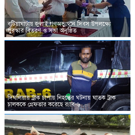
বটিয়াঘাটায় জুলাই গণঅভ্যুত্থান দিবস উপলক্ষ্যে
পুরস্কার বিতরণ ও সভা অনুষ্ঠিত
দিঘলিয়ায় ট্রাক চাপায় নিহতের ঘটনায় ঘাতক ট্রাক
চালককে গ্রেফতার করেছে র‍্যাব-৬