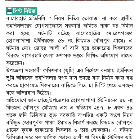
বাগেরহাট প্রতিনিধি :: নিয়ম নিতির তোয়াক্কা না করে স্থানীয়
তহশিলদারের যোগসাজোসে সরকারি জমিতে পাকা ঘর নির্মান
করা হচ্ছে। ঘটনাটি ঘটেছে বাগেরহাটের মোরেলগঞ্জের
হোগলাপাশা ইউনিয়নের ৫৮ নং কিছমত বৌলপুর গ্রামে। এ
ঘটনায় মোঃ জোহর আলী খাঁ বাদি হয়ে ছাকায়েত শিকদারের
বিরুদ্ধে বাগেরহাট জেলা প্রশাসক দপ্তরে লিখিত অভিযোগ দায়ের
করেছেন।
উপজেলা সহকারী কমিশনার (ভূমি) এর নির্দেশে বনগ্রাম ইউনিয়ন
ভুমি অফিসের তহশিলদার স্বপন দাস তদন্তে যায় নির্মান কাজ বন্ধ
করতে ছাকায়েত শিকদারের বাড়িতে গিয়ে চা মিস্টি খেয়ে এসছেন
বলে অভিরযাগ উঠেছে।
অভিযোগে জানাগেছে,উপজেলার হোগলাপাশা ইউনিয়নের ৫৮ নং
কিচমত বৌলপুর মৌজায় এস এ খতিয়ান ২৪৭, ৮ একর ৪৯
শতক জমি ডিসিআর ভূক্ত সরকারি সম্পত্তির একটি অংশে নিয়ম
বর্হিভূত জোরপূর্বক পাকা ইমারত নিমার্ণ করছে কিচমত বৌলপুর
গ্রামের কৃষক ছাকায়েত শিকদার ও তার লোকজন। এ ঘটনায়
ডিসিআর সূত্রে মূল মালিক জোহর আলী খা বিষয়টি ইউনিয়ন ভূমি