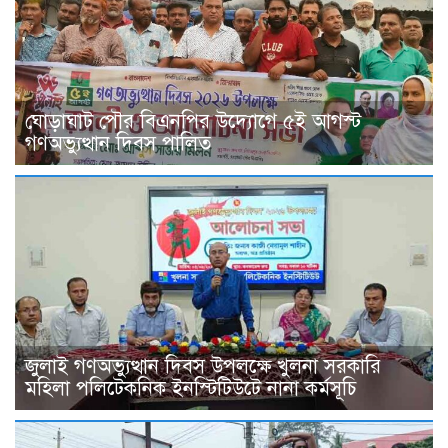
ঘোড়াঘাট পৌর বিএনপির উদ্যোগে ৫ই আগস্ট
গণঅভ্যুত্থান দিবস পালিত
জুলাই গণঅভ্যুত্থান দিবস উপলক্ষে খুলনা সরকারি
মহিলা পলিটেকনিক ইনস্টিটিউটে নানা কর্মসূচি