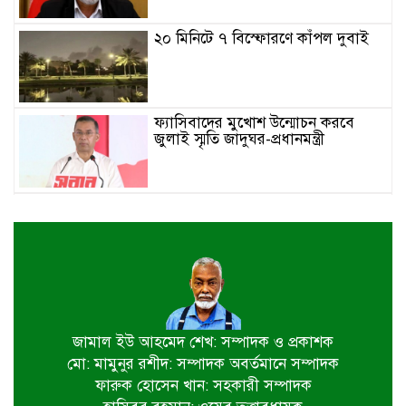
২০ মিনিটে ৭ বিস্ফোরণে কাঁপল দুবাই
ফ্যাসিবাদের মুখোশ উন্মোচন করবে
জুলাই স্মৃতি জাদুঘর-প্রধানমন্ত্রী
জুলাই শহীদ পরিবার ও যোদ্ধাদের প্রাপ্য
সম্মান দেয়া রাষ্ট্রের পবিত্র দায়িত্ব-ভারপ্রাপ্ত
রাষ্ট্রপতি
৫ আগস্ট স্বাধীনতাপ্রিয় মানুষের বিজয়ের
দিন-প্রধানমন্ত্রী
জামাল ইউ আহমেদ শেখ: সম্পাদক ও প্রকাশক
মো: মামুনুর রশীদ: সম্পাদক অবর্তমানে সম্পাদক
পাইকগাছায় জুলাই গণঅভ্যুত্থান দিবস
ফারুক হোসেন খান: সহকারী সম্পাদক
পালিত