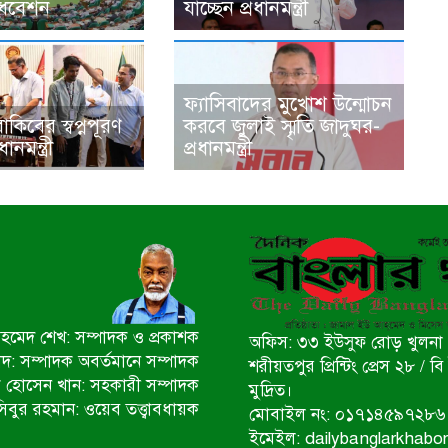
ধিবেশন
যাচ্ছেন প্রধানমন্ত্রী
ফ্যাসিবাদের মুখোশ উন্মোচন
রাকিবের স্বপ্নপূরণ
করবে জুলাই স্মৃতি জাদুঘর-
নমন্ত্রী
প্রধানমন্ত্রী
মেদ শেখ: সম্পাদক ও প্রকাশক
অফিস: ৩৩ ইউসুফ রোড় খুলনা 
ীদ: সম্পাদক অবর্তমানে সম্পাদক
শরীয়তপুর প্রিন্টিং প্রেস ২৮ /
 হোসেন খান: সহকারী সম্পাদক
মুদ্রিত।
িবুর রহমান: ওয়েব তত্ত্বাবধায়ক
মোবাইল নং: ০১৭১৪৫৯৭২৮৬
ইমেইল: dailybanglarkhab