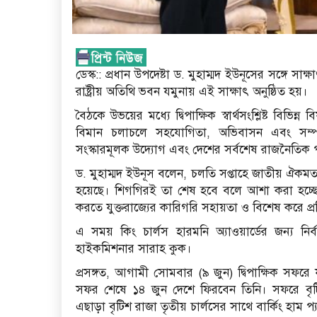
ডেস্ক:: প্রধান উপদেষ্টা ড. মুহাম্মদ ইউনূসের সঙ্গে স
রাষ্ট্রীয় অতিথি ভবন যমুনায় এই সাক্ষাৎ অনুষ্ঠিত হয়।
বৈঠকে উভয়ের মধ্যে দ্বিপাক্ষিক স্বার্থসংশ্লিষ্ট বিভি
বিমান চলাচলে সহযোগিতা, অভিবাসন এবং সম্পদ পুন
সংস্কারমূলক উদ্যোগ এবং দেশের সর্বশেষ রাজনৈতিক 
ড. মুহাম্মদ ইউনূস বলেন, চলতি সপ্তাহে জাতীয় ঐকমত
হয়েছে। শিগগিরই তা শেষ হবে বলে আশা করা হচ্ছে। 
করতে যুক্তরাজ্যের কারিগরি সহায়তা ও বিশেষ করে প্
এ সময় কিং চার্লস হারমনি অ্যাওয়ার্ডের জন্য নির
হাইকমিশনার সারাহ কুক।
প্রসঙ্গত, আগামী সোমবার (৯ জুন) দ্বিপাক্ষিক সফরে যু
সফর শেষে ১৪ জুন দেশে ফিরবেন তিনি। সফরে বৃটিশ প্র
এছাড়া বৃটিশ রাজা তৃতীয় চার্লসের সাথে বার্কিং হাম 