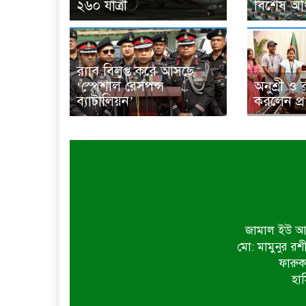
২৬০ যাত্রী
বিশেষ অ
র‌্যাব বিলুপ্ত করে আসছে
‘স্পেশাল রেসপন্স
অনুশ্রী ও 
ব্যাটালিয়ন’
করলেন প্রধা
জামাল ইউ আহ
মো: মামুনুর রশ
ফারুক
হাস