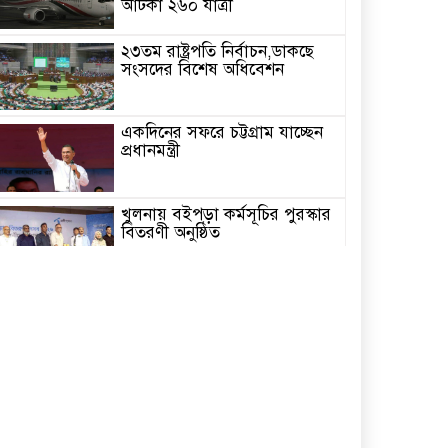
আটকা ২৬০ যাত্রী
২৩তম রাষ্ট্রপতি নির্বাচন,ডাকছে
সংসদের বিশেষ অধিবেশন
একদিনের সফরে চট্টগ্রাম যাচ্ছেন
প্রধানমন্ত্রী
খুলনায় বইপড়া কর্মসূচির পুরস্কার
বিতরণী অনুষ্ঠিত
‘গণমাধ্যম এখনো স্বাধীন নয়’
বাগেরহাটে ডা. শফিকুর রহমান
চিতলমারীতে বিদ্যালয় পরিচালনা
পর্ষদের অভিষেক অনুষ্ঠান