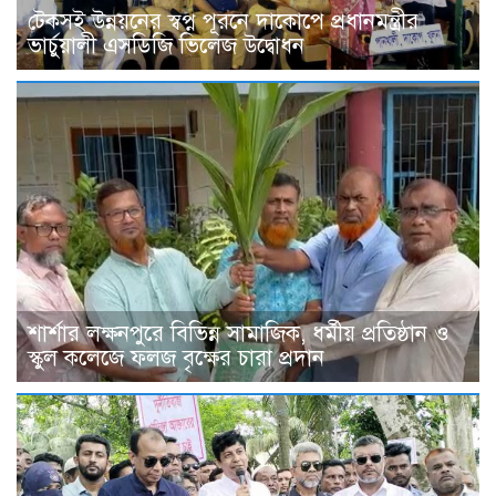
টেকসই উন্নয়নের স্বপ্ন পূরনে দাকোপে প্রধানমন্ত্রীর
ভার্চুয়ালী এসডিজি ভিলেজ উদ্বোধন
শার্শার লক্ষনপুরে বিভিন্ন সামাজিক, ধর্মীয় প্রতিষ্ঠান ও
স্কুল কলেজে ফলজ বৃক্ষের চারা প্রদান