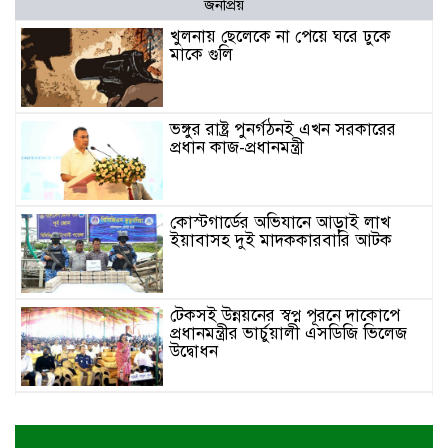
জনপ্রিয়
খুলনায় ছেলেকে না পেয়ে ঘরে ঢুকে
মাকে গুলি
ভঙ্গুর রাষ্ট্র পুনর্গঠনই এখন সরকারের
প্রধান কাজ-প্রধানমন্ত্রী
কোস্টগার্ডের অভিযানে আড়াই লাখ
ইয়াবাসহ দুই মাদককারবারি আটক
টেকসই উন্নয়নের স্বপ্ন পূরনে দাকোপে
প্রধানমন্ত্রীর ভার্চুয়ালী এসডিজি ভিলেজ
উদ্বোধন
শার্শার লক্ষনপুরে বিভিন্ন সামাজিক, ধর্মীয়
প্রতিষ্ঠান ও স্কুল কলেজে ফলজ বৃক্ষের
চারা প্রদান