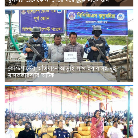
কোস্টগার্ডের অভিযানে আড়াই লাখ ইয়াবাসহ দুই
মাদককারবারি আটক