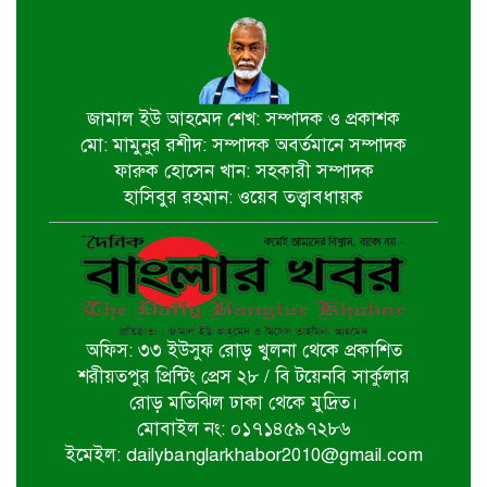
চার দিন পর গাজার ধ্বংসস্তূপ থেকে
উদ্ধার ১৯ মরদেহ
জামাল ইউ আহমেদ শেখ: সম্পাদক ও প্রকাশক
মো: মামুনুর রশীদ: সম্পাদক অবর্তমানে সম্পাদক
ফারুক হোসেন খান: সহকারী সম্পাদক
হরমুজ প্রণালি খুলতে জটিল শর্ত ইরানের
হাসিবুর রহমান: ওয়েব তত্ত্বাবধায়ক
মির্জা ফখরুলই হচ্ছেন পরবর্তী রাষ্ট্রপতি
অফিস: ৩৩ ইউসুফ রোড় খুলনা থেকে প্রকাশিত
একগুচ্ছ উন্নয়ন প্রকল্প ও পুনর্বাসন
শরীয়তপুর প্রিন্টিং প্রেস ২৮ / বি টয়েনবি সার্কুলার
কার্যক্রম পরিদর্শন করলেন প্রধানমন্ত্রী
রোড় মতিঝিল ঢাকা থেকে মুদ্রিত।
মোবাইল নং: ০১৭১৪৫৯৭২৮৬
ইমেইল: dailybanglarkhabor2010@gmail.com
বিএনপি নেতাকর্মীদের বিক্ষোভ, ইউএনও