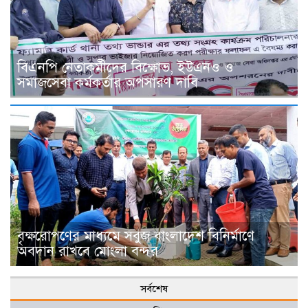
বিএনপি নেতাকর্মীদের বিক্ষোভ, ইউএনও ও
সমাজসেবা কর্মকর্তার অপসারণ দাবি
বৃক্ষরোপণের মাধ্যমে সবুজ বাংলাদেশ বিনির্মাণে
অবদান রাখবে মোংলা বন্দর
সর্বশেষ