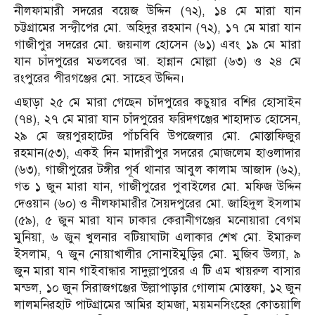
নীলফামারী সদরের বয়েজ উদ্দিন (৭২), ১৪ মে মারা যান
চট্টগ্রামের সন্দ্বীপের মো. অহিদুর রহমান (৭২), ১৭ মে মারা যান
গাজীপুর সদরের মো. জয়নাল হোসেন (৬১) এবং ১৯ মে মারা
যান চাঁদপুরের মতলবের আ. হান্নান মোল্লা (৬৩) ও ২৪ মে
রংপুরের পীরগঞ্জের মো. সাহেব উদ্দিন।
এছাড়া ২৫ মে মারা গেছেন চাঁদপুরের কচুয়ার বশির হোসাইন
(৭৪), ২৭ মে মারা যান চাঁদপুরের ফরিদগঞ্জের শাহাদাত হোসেন,
২৯ মে জয়পুরহাটের পাঁচবিবি উপজেলার মো. মোস্তাফিজুর
রহমান(৫৩), একই দিন মাদারীপুর সদরের মোজলেম হাওলাদার
(৬৩), গাজীপুরের টঙ্গীর পূর্ব থানার আবুল কালাম আজাদ (৬২),
গত ১ জুন মারা যান, গাজীপুরের পুবাইলের মো. মফিজ উদ্দিন
দেওয়ান (৬০) ও নীলফামারীর সৈয়দপুরের মো. জাহিদুল ইসলাম
(৫৯), ৫ জুন মারা যান ঢাকার কেরানীগঞ্জের মনোয়ারা বেগম
মুনিয়া, ৬ জুন খুলনার বটিয়াঘাটা এলাকার শেখ মো. ইমারুল
ইসলাম, ৭ জুন নোয়াখালীর সোনাইমুড়ির মো. মুজিব উল্যা, ৯
জুন মারা যান গাইবান্ধার সাদুল্লাপুরের এ টি এম খায়রুল বাসার
মন্ডল, ১০ জুন সিরাজগঞ্জের উল্লাপাড়ার গোলাম মোস্তফা, ১২ জুন
লালমনিরহাট পাটগ্রামের আমির হামজা, ময়মনসিংহের কোতয়ালি