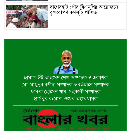
বাগেরহাট পৌর বিএনপির আয়োজনে
বৃক্ষরোপণ কর্মসূচি পালিত
কোস্টগার্ডের অভিযানে ভারত থেকে
পাচার করে আনা পণ্য জব্দ
শার্শা ও বেনাপোলের বিভিন্ন বাজারে
কাচাঁ মরিচের দাম কমে অর্ধেকে নেমেছে
জামাল ইউ আহমেদ শেখ: সম্পাদক ও প্রকাশক
মো: মামুনুর রশীদ: সম্পাদক অবর্তমানে সম্পাদক
দিঘলিয়ায় স্বেচ্ছাসেবক দল নেতা টুটুলের
ফারুক হোসেন খান: সহকারী সম্পাদক
উদ্যোগে ও বিএনপির সহযোগিতায়
হাসিবুর রহমান: ওয়েব তত্ত্বাবধায়ক
জলাবদ্ধতার অবসান
বাগেরহাটে ৯ হাজার ৭৩০ পিস
ইয়াবাসহ মাদক ব্যবসায়ী গ্রেপ্তার