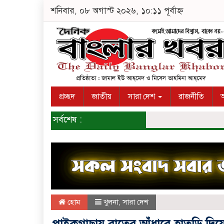
শনিবার, ০৮ অগাস্ট ২০২৬, ১০:১১ পূর্বাহ্ন
প্রচ্ছদ
জাতীয়
সারা দেশ
রাজনীতি
অ
সর্বশেষ :
হোম
খুলনা
,
সারা দেশ
পাইকগাছায় রাতের আঁধারে হাতুড়ি দিয