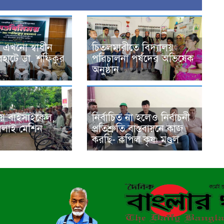
 এখনো স্বাধীন
চিতলমারীতে বিদ্যালয়
রহাটে ডা. শফিকুর
পরিচালনা পর্ষদের অভিষেক
অনুষ্ঠান
য় বাইসাইকেল,
নির্বাচিত না হলেও নির্বাচনী
সেলাই মেশিন
প্রতিশ্রুতি বাস্তবায়নে কাজ
করছি- কপিল কৃষ্ণ মণ্ডল