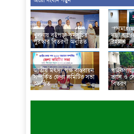
আরো সংবাদ পড়ুন
‘গণমাধ্যম
খুলনায় বইপড়া কর্মসূচির
নয়’ বাগে
পুরস্কার বিতরণী অনুষ্ঠিত
রহমান
জাতীয় মৎস্য পক্ষ বাস্তবায়ন
পাইকগাছা
সম্পর্কিত জেলা কমিটির সভা
ভ্যান ও 
অনুষ্ঠিত
বিতরণ