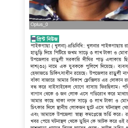
Oplus_0
পাইকগাছা ( খুলনা) প্রতিনিধি:: খুলনার পাইকগাছায়
হাতুড়ি দিয়ে পিটিয়ে জখম সাড়ে ৩ লাখ টাকা ও মো
উপজেলার রাড়ুলী সরকারি দীঘির পাড় এলাকায় ছিন
দাশ(৩২) নামে এক যুবককে পুলিশে দিয়েছে। ব্যবসায়
হেফাজতে চিকিৎসাধীন রয়েছে। উপজেলার রাড়ুলী নাথ
বাঁকা বাজারে আমার বিকাশ ফ্লেক্সিলড এর দোকান র
বন্ধ করে বাইসাইকেল যোগে বাসায় ফিরছিলাম। পথ
বাগান থেকে ৩ জন লোক এসে গতিরোধ করে মাথায়, কা
আমার কাছে থাকা নগদ সাড়ে ৩ লাখ টাকা ও মোবা
চিৎকার দিলে স্থানীয় লোকজন ছুটে এসে ঘটনাস্থল 
এবং আমাকে উপজেলা স্বাস্থ্য কমপ্লেক্সে ভর্তি করে
খবর পেয়ে ঘটনাস্থল থেকে তুহিন কে আটক করে ওই রাতেই