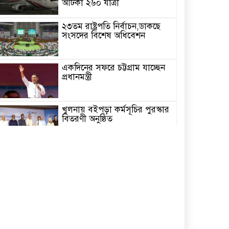
আটকা ২৬০ যাত্রী
২৩তম রাষ্ট্রপতি নির্বাচন,ডাকছে
সংসদের বিশেষ অধিবেশন
একদিনের সফরে চট্টগ্রাম যাচ্ছেন
প্রধানমন্ত্রী
খুলনায় বইপড়া কর্মসূচির পুরস্কার
বিতরণী অনুষ্ঠিত
‘গণমাধ্যম এখনো স্বাধীন নয়’
বাগেরহাটে ডা. শফিকুর রহমান
চিতলমারীতে বিদ্যালয় পরিচালনা
পর্ষদের অভিষেক অনুষ্ঠান