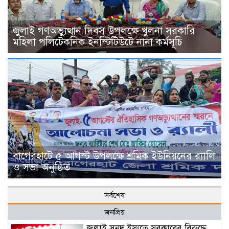
জুলাই গণঅভ্যুত্থান দিবস উপলক্ষে খুলনা সরকারি
মহিলা পলিটেকনিক ইনস্টিটিউটে নানা কর্মসূচি
বাগেরহাটে ৫ আগস্ট উপলক্ষে শ্রমিক ইউনিয়নের র‌্যালি
ও সভা অনুষ্ঠিত
সর্বশেষ
জনপ্রিয়
জুলাই সনদ ইস্যুতে সরকারের বিরুদ্ধে