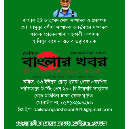
৫ আগস্ট স্বাধীনতাপ্রিয় মানুষের বিজয়ের
দিন-প্রধানমন্ত্রী
জামাল ইউ আহমেদ শেখ: সম্পাদক ও প্রকাশক
মো: মামুনুর রশীদ: সম্পাদক অবর্তমানে সম্পাদক
পাইকগাছায় জুলাই গণঅভ্যুত্থান দিবস
ফারুক হোসেন খান: সহকারী সম্পাদক
পালিত
হাসিবুর রহমান: ওয়েব তত্ত্বাবধায়ক
বটিয়াঘাটায় জুলাই গণঅভ্যুত্থান দিবস
উপলক্ষ্যে পুরস্কার বিতরণ ও সভা অনুষ্ঠিত
অফিস: ৩৩ ইউসুফ রোড় খুলনা থেকে প্রকাশিত
দিঘলিয়ায় ট্রাক চাপায় নিহতের ঘটনায়
শরীয়তপুর প্রিন্টিং প্রেস ২৮ / বি টয়েনবি সার্কুলার
ঘাতক ট্রাক চালককে গ্রেফতার করেছে
রোড় মতিঝিল ঢাকা থেকে মুদ্রিত।
র‍্যাব-৬
মোবাইল নং: ০১৭১৪৫৯৭২৮৬
ইমেইল: dailybanglarkhabor2010@gmail.com
ঘোড়াঘাট পৌর বিএনপির উদ্যোগে ৫ই
আগস্ট গণঅভ্যুত্থান দিবস পালিত
গণপ্রজাতন্ত্রী বাংলাদেশ সরকার চলচ্চিত্র ও প্রকাশনা