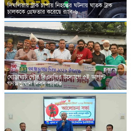
দিঘলিয়ায় ট্রাক চাপায় নিহতের ঘটনায় ঘাতক ট্রাক
চালককে গ্রেফতার করেছে র‍্যাব-৬
ঘোড়াঘাট পৌর বিএনপির উদ্যোগে ৫ই আগস্ট
গণঅভ্যুত্থান দিবস পালিত