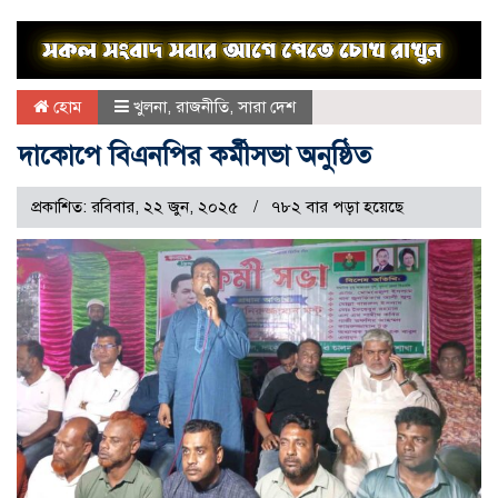
হোম
খুলনা
,
রাজনীতি
,
সারা দেশ
দাকোপে বিএনপির কর্মীসভা অনুষ্ঠিত
প্রকাশিত: রবিবার, ২২ জুন, ২০২৫
৭৮২ বার পড়া হয়েছে