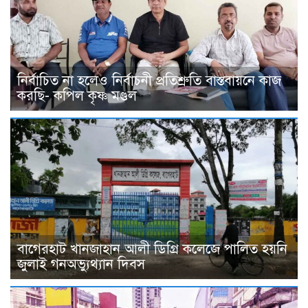
নির্বাচিত না হলেও নির্বাচনী প্রতিশ্রুতি বাস্তবায়নে কাজ
করছি- কপিল কৃষ্ণ মণ্ডল
বাগেরহাট খানজাহান আলী ডিগ্রি কলেজে পালিত হয়নি
জুলাই গনঅভ্যুথ্যান দিবস