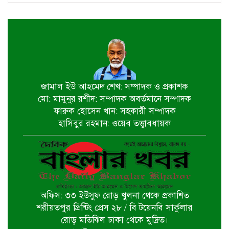
জাতীয় মৎস্য পক্ষ বাস্তবায়ন সম্পর্কিত
জেলা কমিটির সভা অনুষ্ঠিত
পাইকগাছায় বাইসাইকেল, ভ্যান ও
সেলাই মেশিন বিতরণ
জামাল ইউ আহমেদ শেখ: সম্পাদক ও প্রকাশক
মো: মামুনুর রশীদ: সম্পাদক অবর্তমানে সম্পাদক
নির্বাচিত না হলেও নির্বাচনী প্রতিশ্রুতি
ফারুক হোসেন খান: সহকারী সম্পাদক
বাস্তবায়নে কাজ করছি- কপিল কৃষ্ণ মণ্ডল
হাসিবুর রহমান: ওয়েব তত্ত্বাবধায়ক
বাগেরহাট খানজাহান আলী ডিগ্রি কলেজে
পালিত হয়নি জুলাই গনঅভ্যুথ্যান দিবস
অফিস: ৩৩ ইউসুফ রোড় খুলনা থেকে প্রকাশিত
খুলনায় ইমাম হুসাইন (আ.)’র পবিত্র
শরীয়তপুর প্রিন্টিং প্রেস ২৮ / বি টয়েনবি সার্কুলার
চেহলুম পালিত
রোড় মতিঝিল ঢাকা থেকে মুদ্রিত।