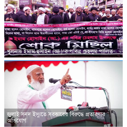
খুলনায় ইমাম হুসাইন (আ.)’র পবিত্র চেহলুম পালিত
জুলাই সনদ ইস্যুতে সরকারের বিরুদ্ধে প্রতারণার
অভিযোগ