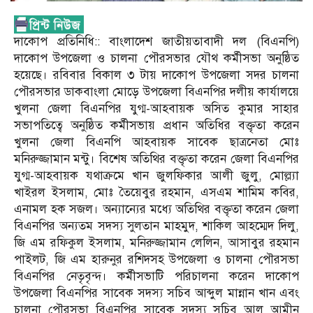
দাকোপ প্রতিনিধি:: বাংলাদেশ জাতীয়তাবাদী দল (বিএনপি)
দাকোপ উপজেলা ও চালনা পৌরসভার যৌথ কর্মীসভা অনুষ্ঠিত
হয়েছে। রবিবার বিকাল ৩ টায় দাকোপ উপজেলা সদর চালনা
পৌরসভার ডাকবাংলা মোড়ে উপজেলা বিএনপির দলীয় কার্যালয়ে
খুলনা জেলা বিএনপির যুগ্ম-আহবায়ক অসিত কুমার সাহার
সভাপতিত্বে অনুষ্ঠিত কর্মীসভায় প্রধান অতিধির বক্তৃতা করেন
খুলনা জেলা বিএনপি আহবায়ক সাবেক ছাত্রনেতা মোঃ
মনিরুজ্জামান মন্টু। বিশেষ অতিথির বক্তৃতা করেন জেলা বিএনপির
যুগ্ম-আহবায়ক যথাক্রমে খান জুলফিকার আলী জুলু, মোল্ল্যা
খাইরল ইসলাম, মোঃ তৈয়েবুর রহমান, এসএম শামিম কবির,
এনামল হক সজল। অন্যান্যের মধ্যে অতিথির বক্তৃতা করেন জেলা
বিএনপির অন্যতম সদস্য সুলতান মাহমুদ, শাকিল আহম্মেদ দিলু,
জি এম রফিকুল ইসলাম, মনিরুজ্জামান লেলিন, আসাবুর রহমান
পাইলট, জি এম হারুনুর রশিদসহ উপজেলা ও চালনা পৌরসভা
বিএনপির নেতৃবৃন্দ। কর্মীসভাটি পরিচালনা করেন দাকোপ
উপজেলা বিএনপির সাবেক সদস্য সচিব আব্দুল মান্নান খান এবং
চালনা পৌরসভা বিএনপির সাবেক সদস্য সচিব আল আমীন