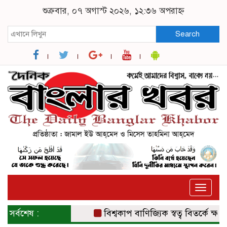
শুক্রবার, ০৭ অগাস্ট ২০২৬, ১২:৩৬ অপরাহ্ন
Search
Toggle
naviga
সর্বশেষ :
বিশ্বকাপ বাণিজ্যিক স্বত্ব বিতর্কে ক্ষমা চা