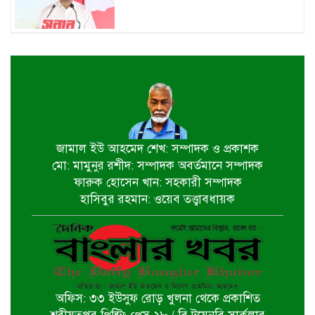
জুলাই শহীদ পরিবার ও যোদ্ধাদের প্রাপ্য
সম্মান দেয়া রাষ্ট্রের পবিত্র দায়িত্ব-ভারপ্রাপ্ত
রাষ্ট্রপতি
৫ আগস্ট স্বাধীনতাপ্রিয় মানুষের বিজয়ের
দিন-প্রধানমন্ত্রী
জামাল ইউ আহমেদ শেখ: সম্পাদক ও প্রকাশক
মো: মামুনুর রশীদ: সম্পাদক অবর্তমানে সম্পাদক
পাইকগাছায় জুলাই গণঅভ্যুত্থান দিবস
ফারুক হোসেন খান: সহকারী সম্পাদক
পালিত
হাসিবুর রহমান: ওয়েব তত্ত্বাবধায়ক
বটিয়াঘাটায় জুলাই গণঅভ্যুত্থান দিবস
উপলক্ষ্যে পুরস্কার বিতরণ ও সভা অনুষ্ঠিত
অফিস: ৩৩ ইউসুফ রোড় খুলনা থেকে প্রকাশিত
দিঘলিয়ায় ট্রাক চাপায় নিহতের ঘটনায়