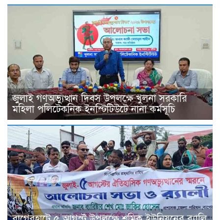
জুলাই গণঅভ্যুত্থান দিবস উপলক্ষে খুলনা সরকারি
মহিলা পলিটেকনিক ইনস্টিটিউটে নানা কর্মসূচি
বাগেরহাটে ৫ আগস্ট উপলক্ষে শ্রমিক ইউনিয়নের র‌্যালি