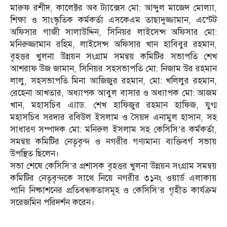
মারুফ রশীদ, কালেক্টর অব ট্যাক্সেস মো: আব্দুল মাজেদ মোল্যা,
শিক্ষা ও সাংস্কৃতিক কর্মকর্তা এসকেএম তাছাদুজ্জামান, এস্টেট
অফিসার গাজী সালাউদ্দিন, সিনিয়র লাইসেন্স অফিসার মো:
মনিরুজ্জামান রহিম, লাইসেন্স অফিসার খান হাবিবুর রহমান,
বৃহত্তর খুলনা উন্নয়ন সংগ্রাম সমন্বয় কমিটির সভাপতি শেখ
আশরাফ উজ জামান, সিনিয়র সহসভাপতি মো: নিজাম উর রহমান
লালু, সহসভাপতি মিনা আজিজুর রহমান, মো: খলিলুর রহমান,
রেহেনা আখতার, অধ্যাপক আবুল বাসার ও অধ্যাপক মো: আজম
খান, মহাসচিব এ্যাড. শেখ হাফিজুর রহমান হাফিজ, যুগ্ম
মহাসচিব সরদার রবিউল ইসলাম ও সৈয়দ এনামুল হাসান, সহ
সাধারণ সম্পাদক মো: মনিরুল ইসলাম সহ কেসিসি’র কর্মকর্তা,
সমন্বয় কমিটির নেতৃবৃন্দ ও নগরীর গণ্যমান্য ব্যক্তিবর্গ সভায়
উপস্থিত ছিলেন।
সভা শেষে কেসিসি’র প্রশাসক বৃহত্তর খুলনা উন্নয়ন সংগ্রাম সমন্বয়
কমিটির নেতৃবৃন্দকে সাথে নিয়ে নগরীর ৩১নং ওয়ার্ড এলাকায়
পানি নিষ্কাশনের প্রতিবন্ধকতাসমূহ ও কেসিসি’র গৃহীত কার্যক্রম
সরেজমিন পরিদর্শন করেন।