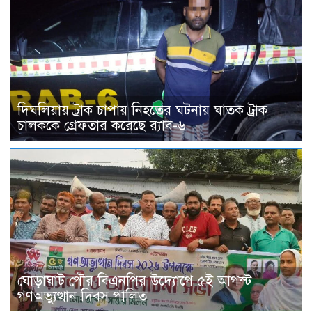
দিঘলিয়ায় ট্রাক চাপায় নিহতের ঘটনায় ঘাতক ট্রাক
চালককে গ্রেফতার করেছে র‍্যাব-৬
ঘোড়াঘাট পৌর বিএনপির উদ্যোগে ৫ই আগস্ট
গণঅভ্যুত্থান দিবস পালিত