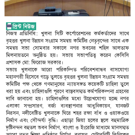
নিজস্ব প্রতিনিধি:: খুলনা সিটি কর্পোরেশনের কর্মকর্তাদের সাথে
বৃহত্তর খুলনা উন্নয়ন সংগ্রাম সমন্বয় কমিটির নেতৃবৃন্দের সাথে এক
সমন্বয় সভা সোমবার সকালে নগর ভবনের শহিদ আলতাফ
মিলনায়তনে অনুষ্ঠিত হয়। সভায় সভাপতিত্ব করেন কেসিসি
প্রশাসক মো: ফিরোজ সরকার।
সভায় খুলনাকে আরো পরিকল্পিত পরিবেশবান্ধব বাসযোগ্য
মহানগরী হিসেবে গড়ে তুলতে বৃহত্তর খুলনা উন্নয়ন সংগ্রাম সমন্বয়
কমিটির পক্ষ থেকে গণমানুষের ন্যায়সঙ্গত কয়েকটি চাহিদা তুলে
ধরা হয় এবং চাহিদাগুলি পূরণে বাস্তবসম্মত কর্মপরিকল্পনা গ্রহণের
দাবি জানানো হয়। চাহিদাগুলির মধ্যে উল্লেখযোগ্য হচ্ছে নগর
এলাকা সম্প্রসারণ, বর্জ্য ব্যবস্থাপনার আধুনিকায়ন, যানজট
নিরসন, নদীবেষ্টিত খুলনাকে ঘিরে শহর রক্ষা বাঁধ ও ওয়াকওয়ে
নির্মাণ এবং সৌন্দর্য্য বৃদ্ধি। এছাড়া জিয়া হলের স্থলে বহুমাত্রিক
দৃষ্টিনন্দন বহুতল ভবন নির্মাণ, বাংলা ও ইংরেজি মাধ্যমে মানসম্মত
আরো নতুন শিক্ষা প্রতিষ্ঠান নির্মাণ, বনায়ন, মেটারনিটি ক্লিনিকের