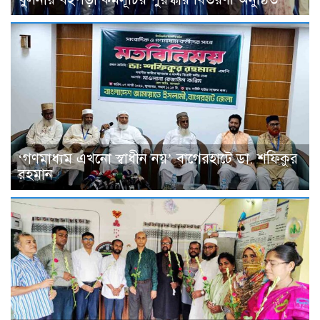
‘গণমাধ্যম এখনো স্বাধীন নয়’ বাগেরহাটে ডা. শফিকুর
রহমান