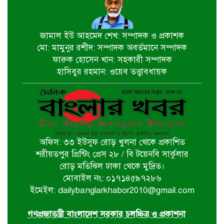
‘গণমাধ্যম এখনো স্বাধীন নয়’
বাগেরহাটে ডা. শফিকুর রহমান
জামাল ইউ আহমেদ শেখ: সম্পাদক ও প্রকাশক
মো: মামুনুর রশীদ: সম্পাদক অবর্তমানে সম্পাদক
চিতলমারীতে বিদ্যালয় পরিচালনা
ফারুক হোসেন খান: সহকারী সম্পাদক
পর্ষদের অভিষেক অনুষ্ঠান
হাসিবুর রহমান: ওয়েব তত্ত্বাবধায়ক
বিশ্বকাপ বাণিজ্যিক স্বত্ব বিতর্কে ক্ষমা
চাইল ফিফা
অফিস: ৩৩ ইউসুফ রোড় খুলনা থেকে প্রকাশিত
পশ্চিমবঙ্গে আজান বন্ধে খুলে নেওয়া হচ্ছে
শরীয়তপুর প্রিন্টিং প্রেস ২৮ / বি টয়েনবি সার্কুলার
মসজিদের মাইক
রোড় মতিঝিল ঢাকা থেকে মুদ্রিত।
মোবাইল নং: ০১৭১৪৫৯৭২৮৬
ইমেইল: dailybanglarkhabor2010@gmail.com
র‌্যাব বিলুপ্ত করে আসছে ‘স্পেশাল
রেসপন্স ব্যাটালিয়ন’
গণপ্রজাতন্ত্রী বাংলাদেশ সরকার চলচ্চিত্র ও প্রকাশনা