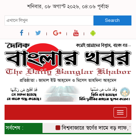
শনিবার, ০৮ অগাস্ট ২০২৬, ০৪:০৬ পূর্বাহ্ন
Search
Toggle
naviga
সর্বশেষ :
বিশ্ববাজারে স্বর্ণের দামে বড় লাফ, সাত সপ্ত