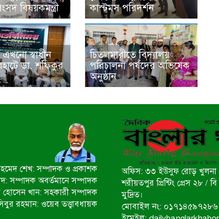
ংসদ বিষয়কমন্ত্রী
কাস্টমস পরিদর্শন
 এখনো স্বাধীন
চিতলমারীতে বিদ্যালয়
রহাটে ডা. শফিকুর
পরিচালনা পর্ষদের অভিষেক
অনুষ্ঠান
মেদ শেখ: সম্পাদক ও প্রকাশক
অফিস: ৩৩ ইউসুফ রোড় খুলনা 
ীদ: সম্পাদক অবর্তমানে সম্পাদক
শরীয়তপুর প্রিন্টিং প্রেস ২৮ /
 হোসেন খান: সহকারী সম্পাদক
মুদ্রিত।
িবুর রহমান: ওয়েব তত্ত্বাবধায়ক
মোবাইল নং: ০১৭১৪৫৯৭২৮৬
ইমেইল: dailybanglarkhab