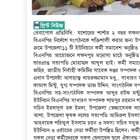
বেনাপোল প্রতিনিধি:: যশোরের শার্শার ২ নম্বর লক্
বিএনপির নির্দেশে সংগঠনকে শক্তিশালী করার জন্য উপ
ক্রমে উপজেলা১১ টি ইউনিয়নে কর্মী সমাবেশ অনুষ্ঠি
বিএনপির আয়োজনে লক্ষনপুর মাদ্রাসা মাঠে অনুষ্ঠি
ভারপ্রাপ্ত সভাপতি মোহাম্মদ আব্দুল হাই। কর্মী 
জহির, জাতীয় নির্বাহী কমিটির সাবেক দপ্তর সম্পাদক
প্রধান উপদেষ্টা আলহাজ্ব খায়রুজ্জামান মধু,, সাধারণ স
কামাল মিন্টু, যুগ্ম সম্পাদক তাজ উদ্দিন, সাংগঠনি
বিএনপির সহ-সাংগঠনিক সম্পাদক আব্দুর রউফ মন্ট
ইউনিয়ন বিএনপির সাধারণ সম্পাদক শামসুর রহমান শা
সচিব ইমদাদুল হক ইমদা, উপজেলা স্বেচ্ছাসেবক 
আশা, উপজেলা কৃষক দলের সভাপতি আমিরুল ইসলাম 
আহবায়ক শরিফুল ইসলাম চয়ন ও সদস্য সচিব সবুজ হোসেন
ইউনিয়ন ও ওর্য়াডের নেতা কর্মীরা উপস্থিত ছিলেন। কর্
সকল নেতা কর্মীদেরকে সকল ভেদাভেদ ভূলে ঐক্যবদ্