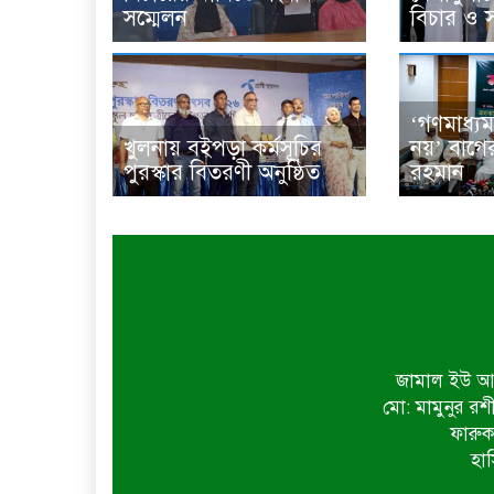
সম্মেলন
বিচার ও স
‘গণমাধ্যম
খুলনায় বইপড়া কর্মসূচির
নয়’ বাগে
পুরস্কার বিতরণী অনুষ্ঠিত
রহমান
জামাল ইউ আহ
মো: মামুনুর রশ
ফারুক
হাস