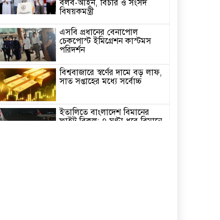
বলব-আইন, বিচার ও সংসদ
বিষয়কমন্ত্রী
এসবি প্রধানের বেনাপোল
চেকপোস্ট ইমিগ্রেশন কাস্টমস
পরিদর্শন
বিশ্ববাজারে স্বর্ণের দামে বড় লাফ,
সাত সপ্তাহের মধ্যে সর্বোচ্চ
ইতালিতে বাংলাদেশ বিমানের
ফ্লাইট বিকল: ৭ ঘণ্টা ধরে বিমানে
আটকা ২৬০ যাত্রী
২৩তম রাষ্ট্রপতি নির্বাচন,ডাকছে
সংসদের বিশেষ অধিবেশন
একদিনের সফরে চট্টগ্রাম যাচ্ছেন
প্রধানমন্ত্রী