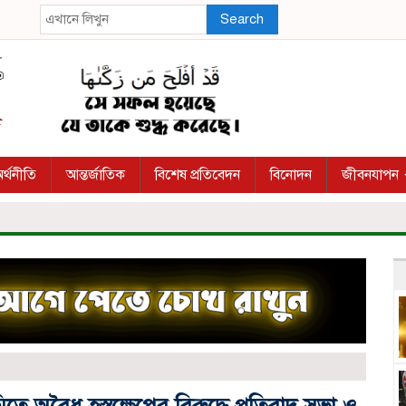
Search
র্থনীতি
আন্তর্জাতিক
বিশেষ প্রতিবেদন
বিনোদন
জীবনযাপন
তে অবৈধ হস্তক্ষেপের বিরুদ্ধে প্রতিবাদ সভা ও