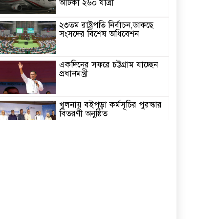
আটকা ২৬০ যাত্রী
২৩তম রাষ্ট্রপতি নির্বাচন,ডাকছে
সংসদের বিশেষ অধিবেশন
একদিনের সফরে চট্টগ্রাম যাচ্ছেন
প্রধানমন্ত্রী
খুলনায় বইপড়া কর্মসূচির পুরস্কার
বিতরণী অনুষ্ঠিত
‘গণমাধ্যম এখনো স্বাধীন নয়’
বাগেরহাটে ডা. শফিকুর রহমান
চিতলমারীতে বিদ্যালয় পরিচালনা
পর্ষদের অভিষেক অনুষ্ঠান