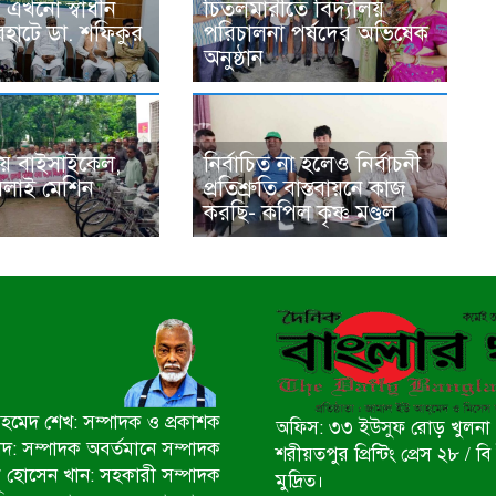
 এখনো স্বাধীন
চিতলমারীতে বিদ্যালয়
রহাটে ডা. শফিকুর
পরিচালনা পর্ষদের অভিষেক
অনুষ্ঠান
য় বাইসাইকেল,
নির্বাচিত না হলেও নির্বাচনী
সেলাই মেশিন
প্রতিশ্রুতি বাস্তবায়নে কাজ
করছি- কপিল কৃষ্ণ মণ্ডল
মেদ শেখ: সম্পাদক ও প্রকাশক
অফিস: ৩৩ ইউসুফ রোড় খুলনা 
ীদ: সম্পাদক অবর্তমানে সম্পাদক
শরীয়তপুর প্রিন্টিং প্রেস ২৮ /
 হোসেন খান: সহকারী সম্পাদক
মুদ্রিত।