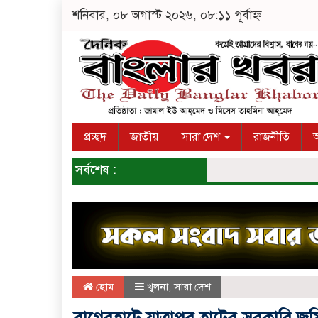
শনিবার, ০৮ অগাস্ট ২০২৬, ০৮:১১ পূর্বাহ্ন
প্রচ্ছদ
জাতীয়
সারা দেশ
রাজনীতি
অ
সর্বশেষ :
হোম
খুলনা
,
সারা দেশ
বাগেরহাটে যাত্রাপুর হাটের সরকারি জমি