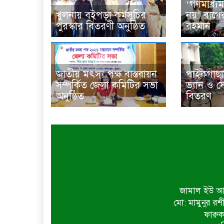
‘গণমাধ্যম
খুলনায় বইপড়া কর্মসূচির
নয়’ বাগে
পুরস্কার বিতরণী অনুষ্ঠিত
রহমান
জাতীয় মৎস্য পক্ষ বাস্তবায়ন
পাইকগাছা
সম্পর্কিত জেলা কমিটির সভা
ভ্যান ও 
অনুষ্ঠিত
বিতরণ
জামাল ইউ আহ
মো: মামুনুর রশ
ফারুক