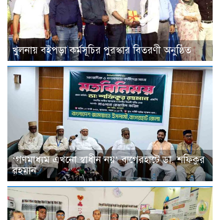
খুলনায় বইপড়া কর্মসূচির পুরস্কার বিতরণী অনুষ্ঠিত
‘গণমাধ্যম এখনো স্বাধীন নয়’ বাগেরহাটে ডা. শফিকুর
রহমান