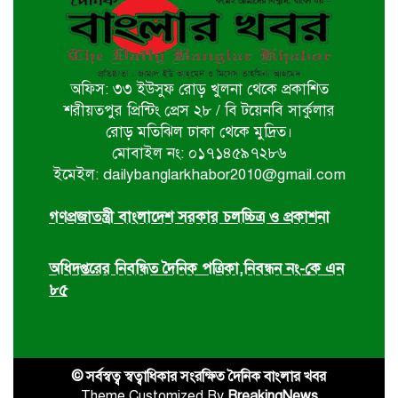
খুলনায় বইপড়া কর্মসূচির পুরস্কার
বিতরণী অনুষ্ঠিত
অফিস: ৩৩ ইউসুফ রোড় খুলনা থেকে প্রকাশিত
‘গণমাধ্যম এখনো স্বাধীন নয়’
শরীয়তপুর প্রিন্টিং প্রেস ২৮ / বি টয়েনবি সার্কুলার
বাগেরহাটে ডা. শফিকুর রহমান
রোড় মতিঝিল ঢাকা থেকে মুদ্রিত।
মোবাইল নং: ০১৭১৪৫৯৭২৮৬
ইমেইল: dailybanglarkhabor2010@gmail.com
চিতলমারীতে বিদ্যালয় পরিচালনা
পর্ষদের অভিষেক অনুষ্ঠান
গণপ্রজাতন্ত্রী বাংলাদেশ সরকার চলচ্চিত্র ও প্রকাশনা
অধিদপ্তরের নিবন্ধিত দৈনিক পত্রিকা,নিবন্ধন নং-কে এন
৮৫
© সর্বস্বত্ব স্বত্বাধিকার সংরক্ষিত দৈনিক বাংলার খবর
Theme Customized By
BreakingNews