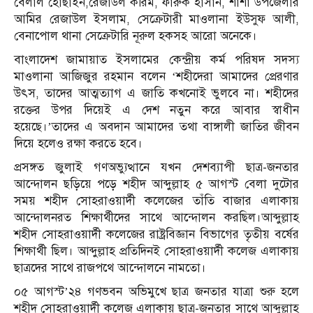
বেলাল হোছাইন,রেজাউল করিম, ফারুক হাসান, শার্শা উপজেলার
আমির রেজাউল ইসলাম, সেক্রেটারী মাওলানা ইউসুফ আলী,
বেনাপোল থানা সেক্রেটারি নূরুল হকসহ আরো অনেকে।
বাংলাদেশ জামায়াত ইসলামের কেন্দ্রীয় কর্ম পরিষদ সদস্য
মাওলানা আজিজুর রহমান বলেন ‘শহীদেরা আমাদের প্রেরণার
উৎস, তাদের আত্মত্যাগ এ জাতি কখনোই ভুলবে না। শহীদের
রক্তের উপর দিয়েই এ দেশ নতুন করে আবার স্বাধীন
হয়েছে।’তাদের এ অবদান আমাদের তথা বাঙ্গালী জাতির জীবন
দিয়ে হলেও রক্ষা করতে হবে।
প্রসঙ্গত জুলাই গণঅভ্যুত্থানে যখন দেশব্যাপী ছাত্র-জনতার
আন্দোলন ছড়িয়ে পড়ে শহীদ আব্দুল্লাহ ৫ আগস্ট বেলা দুটোর
সময় শহীদ সোহরাওয়ার্দী কলেজের তাঁতি বাজার এলাকায়
আন্দোলনরত শিক্ষার্থীদের সাথে আন্দোলন করছিল।আব্দুল্লাহ
শহীদ সোহরাওয়ার্দী কলেজের রাষ্ট্রবিজ্ঞান বিভাগের তৃতীয় বর্ষের
শিক্ষার্থী ছিল। আব্দুল্লাহ প্রতিদিনই সোহরাওয়ার্দী কলেজ এলাকায়
ছাত্রদের সাথে রাজপথে আন্দোলনে নামতো।
০৫ আগস্ট’২৪ গণভবন অভিমুখে ছাত্র জনতার যাত্রা শুরু হলে
শহীদ সোহরাওয়ার্দী কলেজ এলাকায় ছাত্র-জনতার সাথে আব্দুল্লাহ