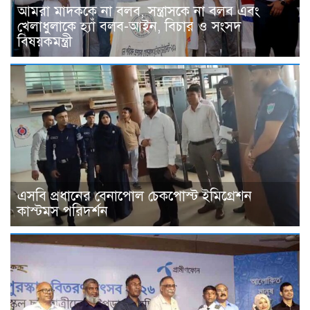
আমরা মাদককে না বলব, সন্ত্রাসকে না বলব এবং
খেলাধুলাকে হ্যাঁ বলব-আইন, বিচার ও সংসদ
বিষয়কমন্ত্রী
এসবি প্রধানের বেনাপোল চেকপোস্ট ইমিগ্রেশন
কাস্টমস পরিদর্শন