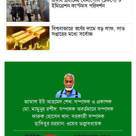
এসবি প্রধানের বেনাপোল চেকপোস্ট
ইমিগ্রেশন কাস্টমস পরিদর্শন
বিশ্ববাজারে স্বর্ণের দামে বড় লাফ, সাত
সপ্তাহের মধ্যে সর্বোচ্চ
ইতালিতে বাংলাদেশ বিমানের ফ্লাইট
বিকল: ৭ ঘণ্টা ধরে বিমানে আটকা ২৬০
যাত্রী
২৩তম রাষ্ট্রপতি নির্বাচন,ডাকছে সংসদের
বিশেষ অধিবেশন
জামাল ইউ আহমেদ শেখ: সম্পাদক ও প্রকাশক
মো: মামুনুর রশীদ: সম্পাদক অবর্তমানে সম্পাদক
একদিনের সফরে চট্টগ্রাম যাচ্ছেন
ফারুক হোসেন খান: সহকারী সম্পাদক
প্রধানমন্ত্রী
হাসিবুর রহমান: ওয়েব তত্ত্বাবধায়ক