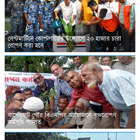
সেন্টমার্টিনে কোস্টগার্ডের উদ্যোগে ২০ হাজার চারা
রোপণ করা হবে
বাগেরহাট পৌর বিএনপির আয়োজনে বৃক্ষরোপণ
কর্মসূচি পালিত