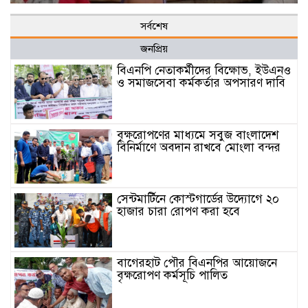
সর্বশেষ
জনপ্রিয়
বিএনপি নেতাকর্মীদের বিক্ষোভ, ইউএনও
ও সমাজসেবা কর্মকর্তার অপসারণ দাবি
বৃক্ষরোপণের মাধ্যমে সবুজ বাংলাদেশ
বিনির্মাণে অবদান রাখবে মোংলা বন্দর
সেন্টমার্টিনে কোস্টগার্ডের উদ্যোগে ২০
হাজার চারা রোপণ করা হবে
বাগেরহাট পৌর বিএনপির আয়োজনে
বৃক্ষরোপণ কর্মসূচি পালিত