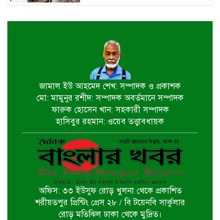
কোস্টগার্ডের অভিযানে ভারত থেকে
পাচার করে আনা পণ্য জব্দ
শার্শা ও বেনাপোলের বিভিন্ন বাজারে
কাচাঁ মরিচের দাম কমে অর্ধেকে নেমেছে
জামাল ইউ আহমেদ শেখ: সম্পাদক ও প্রকাশক
মো: মামুনুর রশীদ: সম্পাদক অবর্তমানে সম্পাদক
দিঘলিয়ায় স্বেচ্ছাসেবক দল নেতা টুটুলের
ফারুক হোসেন খান: সহকারী সম্পাদক
উদ্যোগে ও বিএনপির সহযোগিতায়
হাসিবুর রহমান: ওয়েব তত্ত্বাবধায়ক
জলাবদ্ধতার অবসান
বাগেরহাটে ৯ হাজার ৭৩০ পিস
ইয়াবাসহ মাদক ব্যবসায়ী গ্রেপ্তার
অফিস: ৩৩ ইউসুফ রোড় খুলনা থেকে প্রকাশিত
বাগেরহাটে নিরাপত্তা ও বিচারের দাবিতে
শরীয়তপুর প্রিন্টিং প্রেস ২৮ / বি টয়েনবি সার্কুলার
সংবাদ সম্মেলন
রোড় মতিঝিল ঢাকা থেকে মুদ্রিত।