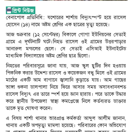
বেনাপোল প্রতিনিধি:: যশোরের শার্শায় বিদ্যুৎস্পস্ট হয়ে রাসেল
হোসেন (১৪) নামে অষ্টম শ্রেণির এক ছাত্রের মৃত্যু হয়েছে।
আজ শুক্রবার (১২ সেপ্টেম্বর) বিকালে গোগা ইউনিয়নের সেতাই
গ্রামে এ দূর্ঘটনাটি ঘটে।নিহত রাসেল ওই গ্রামের উত্তরপাড়ার
আনারুল মন্ডলের ছেলে। সে সেতাই এসিআই ইউনাইটেড
মাধ্যমিক বিদ্যালয়ের অষ্টম শ্রেণির ছাত্র ছিলো।
নিহতের পরিবারসুত্রে জানা যায়, আজ স্কুল ছুটির দিন হওয়ায়
পিকনিক করার উদ্দেশ্য রাসেল ও কয়েকজন বন্ধু মিলে ওই গ্রামের
মাঠের একটি আম বাগানে জ্বালানি কুড়াতে যায়। আম গাছের
ভাঙ্গা শুকনা ডালপালা নিয়ে ফিরে আসার সময় অসাবধানবশত
রাসেল বিদ্যুৎ এর তারে স্পর্শ হয়ে জ্ঞান হারায়। পরে তাকে উদ্ধার
করে স্থানীয় উপজেলা স্বাস্থ্য কমপ্লেক্সে নিলে কর্তব্যরত ডাক্তার
তাকে মৃত ঘোষণা করেন।
এ বিষয় শার্শা থানার ভারপ্রাপ্ত কর্মকর্তা আব্দুল আলীম জানান,
থানায় একটি অপমৃত্যু মামলা হয়েছে। পরিবারের কোন অভিযোগ