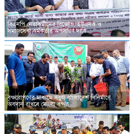
বিএনপি নেতাকর্মীদের বিক্ষোভ, ইউএনও ও
সমাজসেবা কর্মকর্তার অপসারণ দাবি
বৃক্ষরোপণের মাধ্যমে সবুজ বাংলাদেশ বিনির্মাণে
অবদান রাখবে মোংলা বন্দর